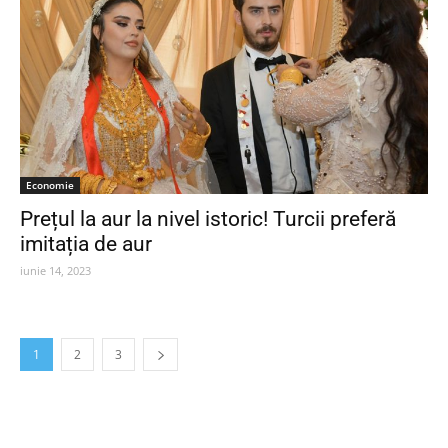
Economie
Prețul la aur la nivel istoric! Turcii preferă
imitația de aur
iunie 14, 2023
1
2
3