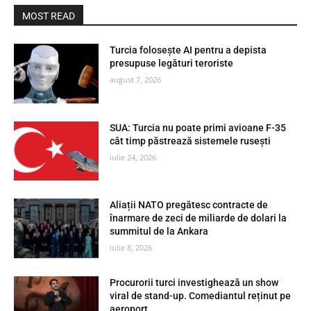
MOST READ
Turcia folosește AI pentru a depista
presupuse legături teroriste
august 7, 2026
SUA: Turcia nu poate primi avioane F-35
cât timp păstrează sistemele rusești
iulie 24, 2026
Aliații NATO pregătesc contracte de
înarmare de zeci de miliarde de dolari la
summitul de la Ankara
iulie 8, 2026
Procurorii turci investighează un show
viral de stand-up. Comediantul reținut pe
aeroport