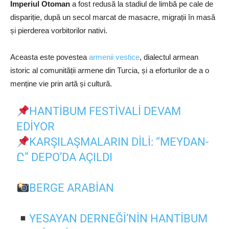
Imperiul Otoman
a fost redusă la stadiul de limbă pe cale de
dispariție, după un secol marcat de masacre, migrații în masă
și pierderea vorbitorilor nativi.
Aceasta este povestea
armenii vestice
, dialectul armean
istoric al comunității armene din Turcia, și a eforturilor de a o
menține vie prin artă și cultură.
HANTIBUM FESTIVALI DEVAM
EDIYOR
KARŞILAŞMALARIN DILI: “MEYDAN-
Ը” DEPO’DA AÇILDI
BERGE ARABIAN
YESAYAN DERNEĞI’NIN HANTIBUM