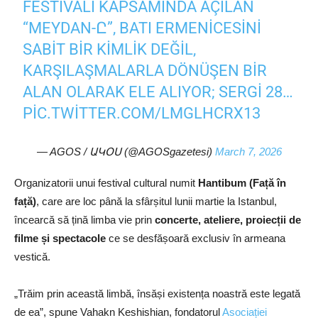
FESTIVALI KAPSAMINDA AÇILAN
“MEYDAN-Ը”, BATI ERMENICESINI
SABIT BIR KIMLIK DEĞIL,
KARŞILAŞMALARLA DÖNÜŞEN BIR
ALAN OLARAK ELE ALIYOR; SERGI 28…
PIC.TWITTER.COM/LMGLHCRX13
— AGOS / ԱԿՕՍ (@AGOSgazetesi)
March 7, 2026
Organizatorii unui festival cultural numit
Hantibum (Față în
față)
, care are loc până la sfârșitul lunii martie la Istanbul,
încearcă să țină limba vie prin
concerte, ateliere, proiecții de
filme și spectacole
ce se desfășoară exclusiv în armeana
vestică.
„Trăim prin această limbă, însăși existența noastră este legată
de ea”, spune Vahakn Keshishian, fondatorul
Asociației