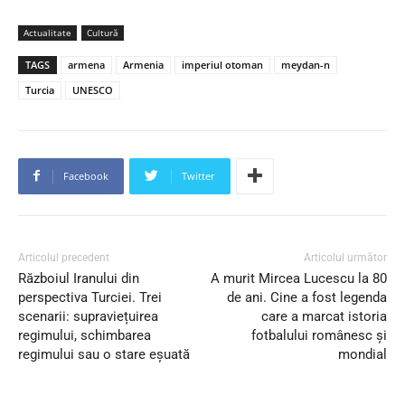
Actualitate
Cultură
TAGS
armena
Armenia
imperiul otoman
meydan-n
Turcia
UNESCO
Facebook
Twitter
Articolul precedent
Articolul următor
Războiul Iranului din
A murit Mircea Lucescu la 80
perspectiva Turciei. Trei
de ani. Cine a fost legenda
scenarii: supraviețuirea
care a marcat istoria
regimului, schimbarea
fotbalului românesc și
regimului sau o stare eșuată
mondial