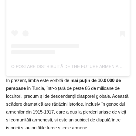
O POSTARE DISTRIBUITĂ DE THE FUTURE ARMENIAN (@THE_FUTURE_ARMENIAN)
În prezent, limba este vorbită de
mai puțin de 10.0 000 de
persoane
în Turcia, într‑o țară de peste 86 de milioane de
locuitori, precum și de descendenții diasporei globale. Această
scădere dramatică are rădăcini istorice, inclusiv în genocidul
armenilor din 1915‑1917, care a dus la pierderi uriașe de vieți
și comunități armenești, și este un subiect de dispută între
istoricii și autoritățile turce și cele armene.