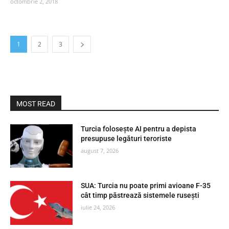
octombrie 2, 2018
1
2
3
MOST READ
Turcia folosește AI pentru a depista
presupuse legături teroriste
august 7, 2026
SUA: Turcia nu poate primi avioane F-35
cât timp păstrează sistemele rusești
iulie 24, 2026