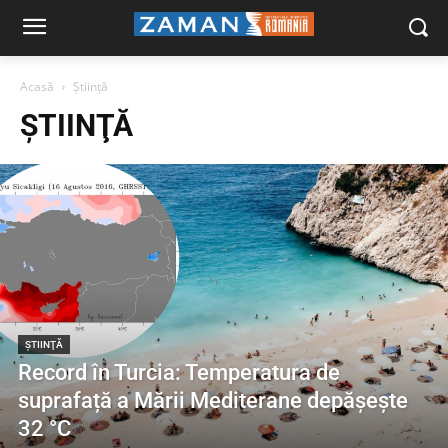
Acasă
Ştiinţă
ŞTIINŢĂ
ŞTIINŢĂ
Record în Turcia: Temperatura de
suprafață a Mării Mediterane depășește
32 °C