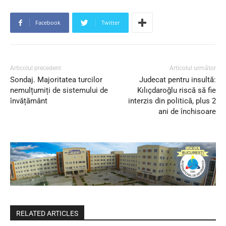
Facebook
Twitter
Articolul precedent
Articolul următor
Sondaj. Majoritatea turcilor
Judecat pentru insultă:
nemulțumiți de sistemului de
Kılıçdaroğlu riscă să fie
învățământ
interzis din politică, plus 2
ani de închisoare
RELATED ARTICLES