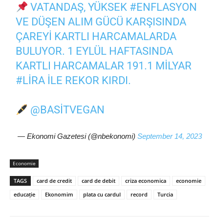
VATANDAŞ, YÜKSEK
#ENFLASYON
VE DÜŞEN ALIM GÜCÜ KARŞISINDA
ÇAREYI KARTLI HARCAMALARDA
BULUYOR. 1 EYLÜL HAFTASINDA
KARTLI HARCAMALAR 191.1 MILYAR
#LIRA
ILE REKOR KIRDI.
@BASITVEGAN
— Ekonomi Gazetesi (@nbekonomi)
September 14, 2023
Economie
TAGS
card de credit
card de debit
criza economica
economie
educație
Ekonomim
plata cu cardul
record
Turcia