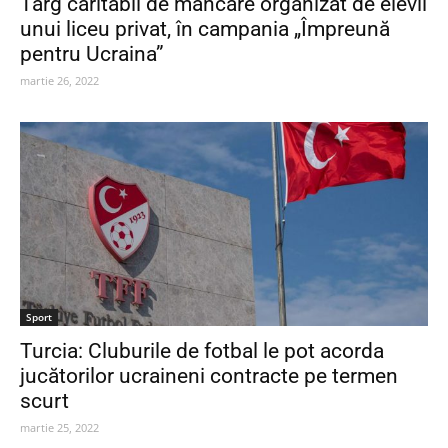
Târg caritabil de mâncare organizat de elevii
unui liceu privat, în campania „Împreună
pentru Ucraina”
martie 26, 2022
Sport
Turcia: Cluburile de fotbal le pot acorda
jucătorilor ucraineni contracte pe termen
scurt
martie 25, 2022