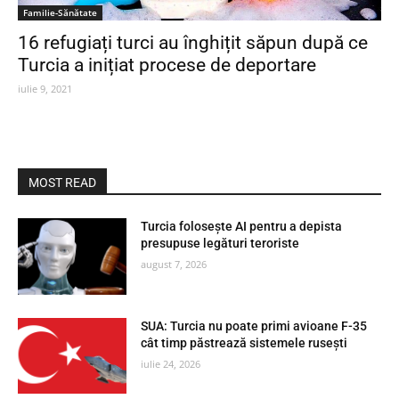
Familie-Sănătate
16 refugiați turci au înghițit săpun după ce
Turcia a inițiat procese de deportare
iulie 9, 2021
MOST READ
Turcia folosește AI pentru a depista
presupuse legături teroriste
august 7, 2026
SUA: Turcia nu poate primi avioane F-35
cât timp păstrează sistemele rusești
iulie 24, 2026