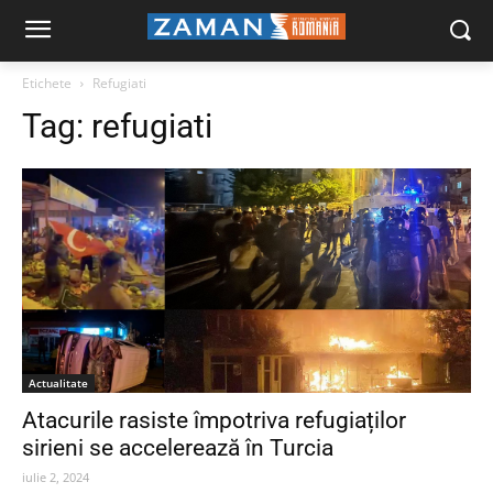
Etichete
Refugiati
Tag:
refugiati
Actualitate
Atacurile rasiste împotriva refugiaților
sirieni se accelerează în Turcia
iulie 2, 2024