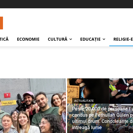
TICĂ
ECONOMIE
CULTURĂ
EDUCAŢIE
RELIGIE-
ACTUALITATE
Peste 20.000 de persoane l-
condus pe Fethullah Gülen 
ultimul drum. Condoleanțe d
întreagă lume