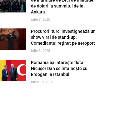
de dolari la summitul de la
Ankara
iulie 8, 2026
Procurorii turci investighează un
show viral de stand-up.
Comediantul reținut pe aeroport
iulie 3, 2026
România își întărește flota!
Nicușor Dan se întâlnește cu
Erdogan la Istanbul
iunie 19, 2026