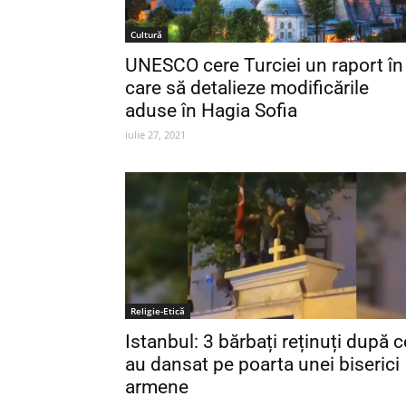
Cultură
UNESCO cere Turciei un raport în
care să detalieze modificările
aduse în Hagia Sofia
iulie 27, 2021
Religie-Etică
Istanbul: 3 bărbați reținuți după c
au dansat pe poarta unei biserici
armene