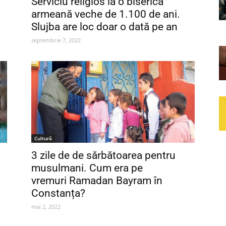
Serviciu religios la o biserică
armeană veche de 1.100 de ani.
Slujba are loc doar o dată pe an
septembrie 7, 2022
Cultură
3 zile de de sărbătoarea pentru
i
musulmani. Cum era pe
vremuri Ramadan Bayram în
Constanța?
mai 2, 2022