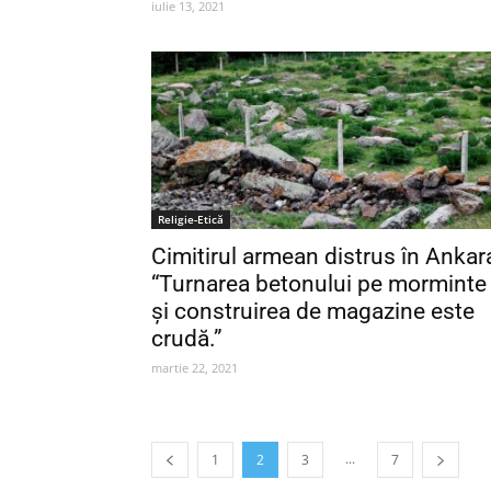
iulie 13, 2021
Religie-Etică
Cimitirul armean distrus în Ankar
“Turnarea betonului pe morminte
și construirea de magazine este
crudă.”
martie 22, 2021
...
1
2
3
7