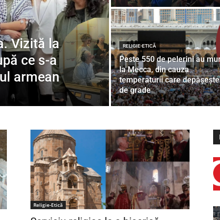
. Vizită la
RELIGIE-ETICĂ
upă ce s-a
Peste 550 de pelerini au mur
la Mecca, din cauza
dul armean
temperaturii care depășește
de grade
Religie-Etică