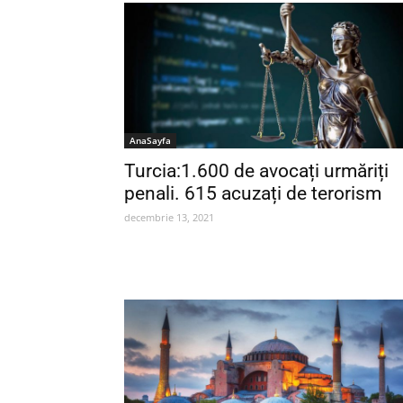
AnaSayfa
Turcia:1.600 de avocați urmăriți
penali. 615 acuzați de terorism
decembrie 13, 2021