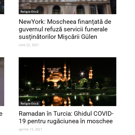
Religie-Etică
NewYork: Moscheea finanțată de
guvernul refuză servicii funerale
susținătorilor Mișcării Gülen
iulie 22, 2021
Religie-Etică
e
Ramadan în Turcia: Ghidul COVID-
19 pentru rugăciunea în moschee
aprilie 13, 2021