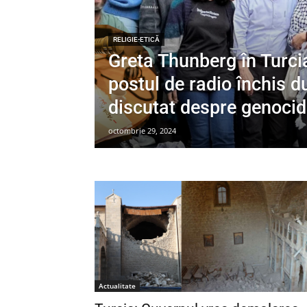
RELIGIE-ETICĂ
Greta Thunberg în Turcia
postul de radio închis d
discutat despre genoci
octombrie 29, 2024
Actualitate