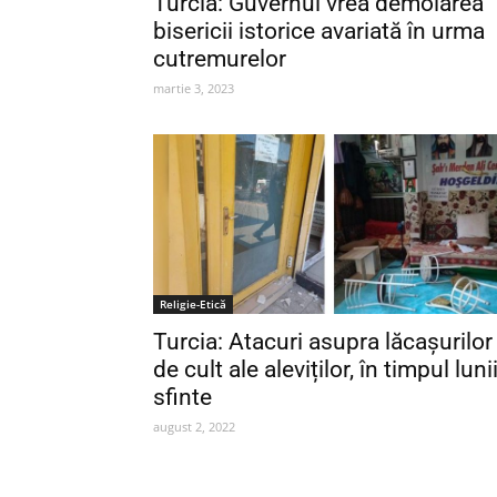
Turcia: Guvernul vrea demolarea
bisericii istorice avariată în urma
cutremurelor
martie 3, 2023
Religie-Etică
Turcia: Atacuri asupra lăcașurilor
de cult ale aleviților, în timpul luni
sfinte
august 2, 2022