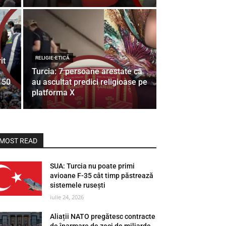
RELIGIE-ETICĂ
it
Turcia: 7 persoane arestate că
 50
au ascultat predici religioase pe
platforma X
MOST READ
SUA: Turcia nu poate primi
avioane F-35 cât timp păstrează
sistemele rusești
iulie 24, 2026
Aliații NATO pregătesc contracte
de înarmare de zeci de miliarde