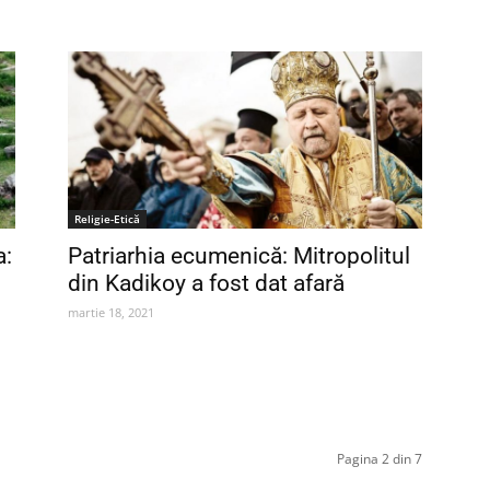
Religie-Etică
a:
Patriarhia ecumenică: Mitropolitul
din Kadikoy a fost dat afară
martie 18, 2021
Pagina 2 din 7