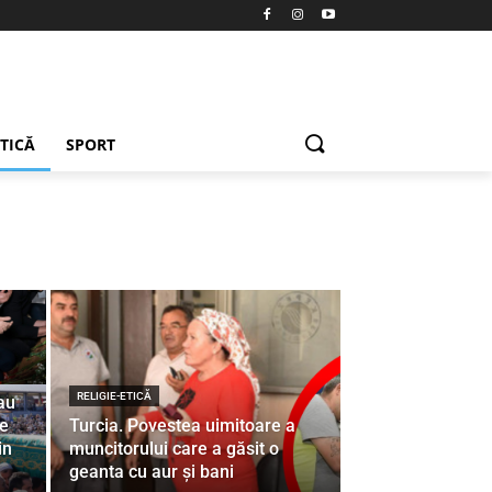
ETICĂ
SPORT
RELIGIE-ETICĂ
au
pe
Turcia. Povestea uimitoare a
in
muncitorului care a găsit o
geanta cu aur și bani