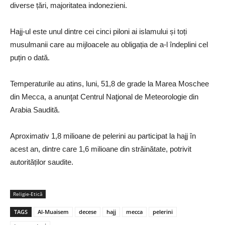
diverse țări, majoritatea indonezieni.
Hajj-ul este unul dintre cei cinci piloni ai islamului și toți
musulmanii care au mijloacele au obligația de a-l îndeplini cel
puțin o dată.
Temperaturile au atins, luni, 51,8 de grade la Marea Moschee
din Mecca, a anunţat Centrul Naţional de Meteorologie din
Arabia Saudită.
Aproximativ 1,8 milioane de pelerini au participat la hajj în
acest an, dintre care 1,6 milioane din străinătate, potrivit
autorităților saudite.
Religie-Etică
TAGS
Al-Muaisem
decese
hajj
mecca
pelerini