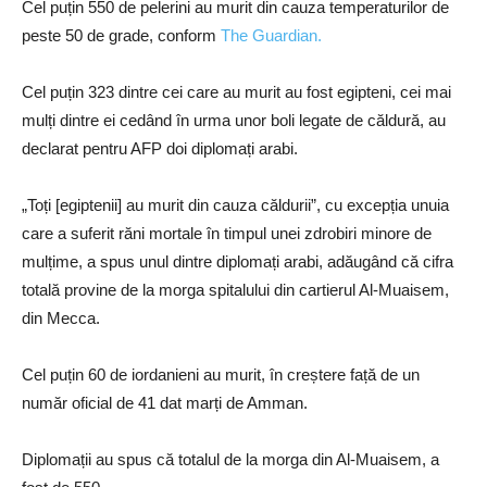
Cel puțin 550 de pelerini au murit din cauza temperaturilor de
peste 50 de grade, conform
The Guardian.
Cel puțin 323 dintre cei care au murit au fost egipteni, cei mai
mulți dintre ei cedând în urma unor boli legate de căldură, au
declarat pentru AFP doi diplomați arabi.
„Toți [egiptenii] au murit din cauza căldurii”, cu excepția unuia
care a suferit răni mortale în timpul unei zdrobiri minore de
mulțime, a spus unul dintre diplomați arabi, adăugând că cifra
totală provine de la morga spitalului din cartierul Al-Muaisem,
din Mecca.
Cel puțin 60 de iordanieni au murit, în creștere față de un
număr oficial de 41 dat marți de Amman.
Diplomații au spus că totalul de la morga din Al-Muaisem, a