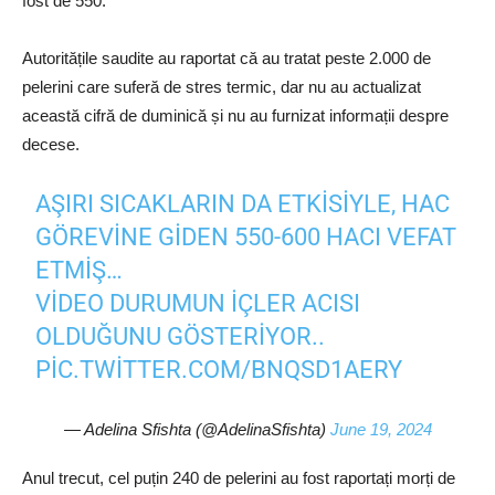
fost de 550.
Autoritățile saudite au raportat că au tratat peste 2.000 de
pelerini care suferă de stres termic, dar nu au actualizat
această cifră de duminică și nu au furnizat informații despre
decese.
AŞIRI SICAKLARIN DA ETKISIYLE, HAC
GÖREVINE GIDEN 550-600 HACI VEFAT
ETMIŞ…
VIDEO DURUMUN IÇLER ACISI
OLDUĞUNU GÖSTERIYOR..
PIC.TWITTER.COM/BNQSD1AERY
— Adelina Sfishta (@AdelinaSfishta)
June 19, 2024
Anul trecut, cel puțin 240 de pelerini au fost raportați morți de