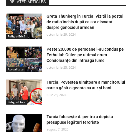
RELATED ARTICLES
Greta Thunberg în Turcia. Vizită la postul
de radio închis după ce s-a discutat
despre genocidul armean
octombrie 29, 2024
Religie-Etică
Peste 20.000 de persoane l-au condus pe
Fethullah Gülen pe ultimul drum.
Condoleanțe din întreagă lume
octombrie 25, 2024
Actualitate
Turcia. Povestea uimitoare a muncitorului
care a găsit o geanta cu aur și bani
iulie 28, 2024
Religie-Etică
Turcia folosește AI pentru a depista
presupuse legături teroriste
august 7, 2026