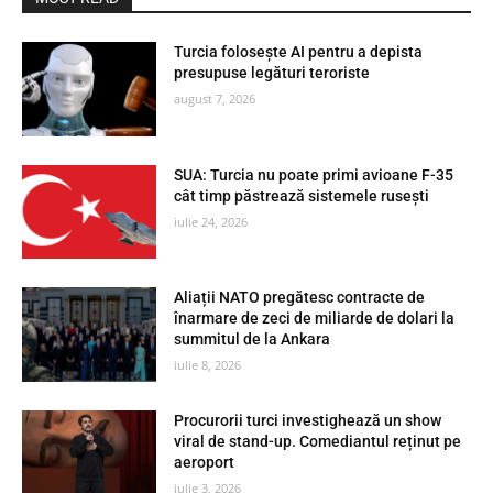
Turcia folosește AI pentru a depista
presupuse legături teroriste
august 7, 2026
SUA: Turcia nu poate primi avioane F-35
cât timp păstrează sistemele rusești
iulie 24, 2026
Aliații NATO pregătesc contracte de
înarmare de zeci de miliarde de dolari la
summitul de la Ankara
iulie 8, 2026
Procurorii turci investighează un show
viral de stand-up. Comediantul reținut pe
aeroport
iulie 3, 2026