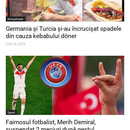
Actualitate
Germania și Turcia și-au încrucișat spadele
din cauza kebabului döner
iulie 25, 2024
Sport
Faimosul fotbalist, Merih Demiral,
suspendat 2 meciuri după gestul