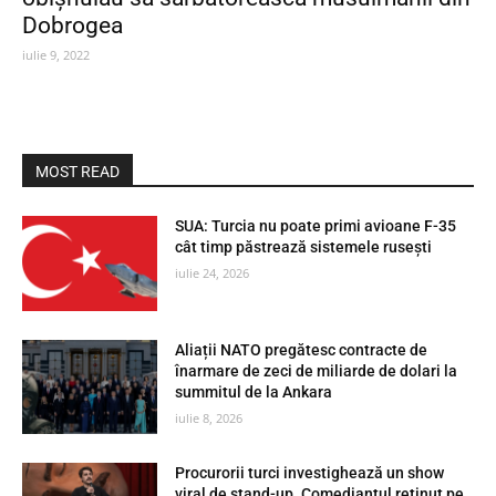
Dobrogea
iulie 9, 2022
MOST READ
SUA: Turcia nu poate primi avioane F-35
cât timp păstrează sistemele rusești
iulie 24, 2026
Aliații NATO pregătesc contracte de
înarmare de zeci de miliarde de dolari la
summitul de la Ankara
iulie 8, 2026
Procurorii turci investighează un show
viral de stand-up. Comediantul reținut pe