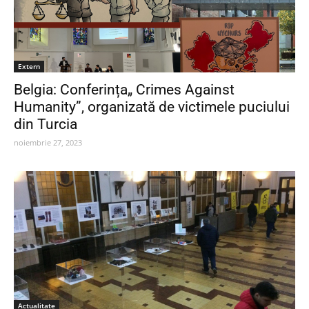
Extern
Belgia: Conferința„ Crimes Against
Humanity”, organizată de victimele puciului
din Turcia
noiembrie 27, 2023
Actualitate