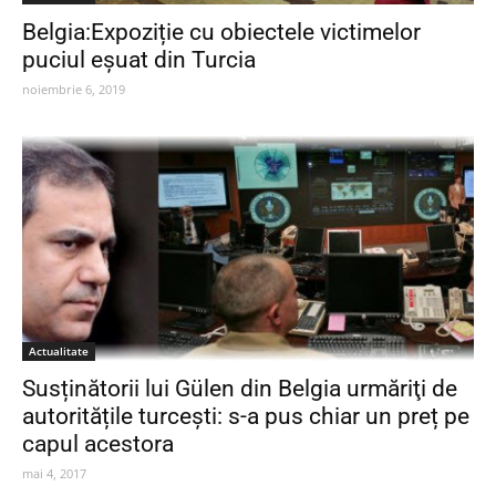
Belgia:Expoziție cu obiectele victimelor
puciul eșuat din Turcia
noiembrie 6, 2019
Actualitate
Susținătorii lui Gülen din Belgia urmăriţi de
autoritățile turcești: s-a pus chiar un preț pe
capul acestora
mai 4, 2017