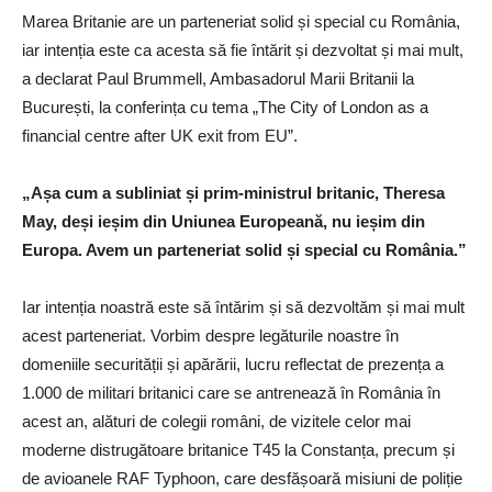
Marea Britanie are un parteneriat solid și special cu România,
iar intenția este ca acesta să fie întărit și dezvoltat și mai mult,
a declarat Paul Brummell, Ambasadorul Marii Britanii la
București, la conferința cu tema „The City of London as a
financial centre after UK exit from EU”.
„Așa cum a subliniat și prim-ministrul britanic, Theresa
May, deși ieșim din Uniunea Europeană, nu ieșim din
Europa. Avem un parteneriat solid și special cu România.”
Iar intenția noastră este să întărim și să dezvoltăm și mai mult
acest parteneriat. Vorbim despre legăturile noastre în
domeniile securității și apărării, lucru reflectat de prezența a
1.000 de militari britanici care se antrenează în România în
acest an, alături de colegii români, de vizitele celor mai
moderne distrugătoare britanice T45 la Constanța, precum și
de avioanele RAF Typhoon, care desfășoară misiuni de poliție