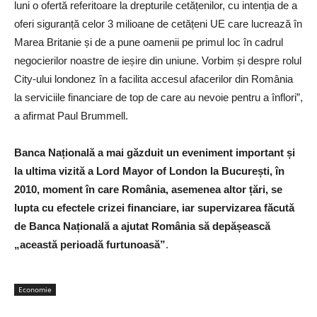
luni o ofertă referitoare la drepturile cetățenilor, cu intenția de a
oferi siguranță celor 3 milioane de cetățeni UE care lucrează în
Marea Britanie și de a pune oamenii pe primul loc în cadrul
negocierilor noastre de ieșire din uniune. Vorbim și despre rolul
City-ului londonez în a facilita accesul afacerilor din România
la serviciile financiare de top de care au nevoie pentru a înflori”,
a afirmat Paul Brummell.
Banca Națională a mai găzduit un eveniment important și
la ultima vizită a Lord Mayor of London la București, în
2010, moment în care România, asemenea altor țări, se
lupta cu efectele crizei financiare, iar supervizarea făcută
de Banca Națională a ajutat România să depășească
„această perioadă furtunoasă”
.
Economie