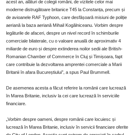
acest an, alături de colegii români, de vizitele celor mai
moderne distrugătoare britanice T45 la Constanța, precum și
de avioanele RAF Typhoon, care desfășoară misiuni de poliție
aeriană la baza aeriană Mihail Kogălniceanu. Vorbim despre
legăturile de afaceri, despre un nivel record în schimburile
comerciale bilaterale, cu o valoare anuală de aproximativ 4
miliarde de euro și despre extinderea noilor sedii ale British-
Romanian Chamber of Commerce în Cluj și Timișoara, fapt
care contribuie la dezvoltarea amprentei comerciale a Marii
Britanii în afara Bucureștiului”, a spus Paul Brummell.
De asemenea acesta a făcut referire la românii care lucrează
în Marea Britanie, inclusiv la cei care lucrează în serviciile
financiare.
„Vorbim despre oameni, despre românii care locuiesc și
lucrează în Marea Britanie, inclusiv în servicii financiare oferite
de City of London. Aceștia sunt extrem de apreciați în cadrul