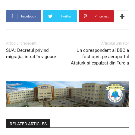
Facebook
Twitter
Pinterest
Articolul precedent
Articolul următor
SUA: Decretul privind
Un corespondent al BBC a
migrația, intrat în vigoare
fost oprit pe aeroportul
Ataturk și expulzat din Turcia
RELATED ARTICLES