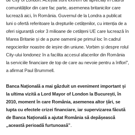
comunităților din care fac parte, asemenea britanicilor care
lucrează aici, în România. Guvernul de la Londra a publicat
luni o ofertă referitoare la drepturile cetățenilor, cu intenția de a
oferi siguranță celor 3 milioane de cetățeni UE care lucrează în
Marea Britanie și de a pune oamenii pe primul loc în cadrul
negocierilor noastre de ieșire din uniune. Vorbim și despre rolul
City-ului londonez în a facilita accesul afacerilor din România
la serviciile financiare de top de care au nevoie pentru a înflori”,
a afirmat Paul Brummell.
Banca Națională a mai găzduit un eveniment important și
la ultima vizită a Lord Mayor of London la București, în
2010, moment în care România, asemenea altor țări, se
lupta cu efectele crizei financiare, iar supervizarea făcută
de Banca Națională a ajutat România să depășească
„această perioadă furtunoasă”
.