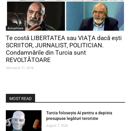
Actualitate
Te costă LIBERTATEA sau VIAŢA dacă eşti
SCRIITOR, JURNALIST, POLITICIAN.
Condamnările din Turcia sunt
REVOLTĂTOARE
februarie 17, 2018
MOST READ
Turcia folosește AI pentru a depista
presupuse legături teroriste
august 7, 2026