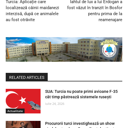
Turcia: Aplicație care
Iahtul de lux a lui Erdogan a
localizează câinii maidanezi
fost văzut în tranzit în Bosfor
interzisă, după ce animalele
pentru prima de la
au fost otrăvite
reamenajare
RELATED ARTICLES
SUA: Turcia nu poate primi avioane F-35
cât timp păstrează sistemele rusești
iulie 24, 2026
Actualitate
Procurorii turci investighează un show