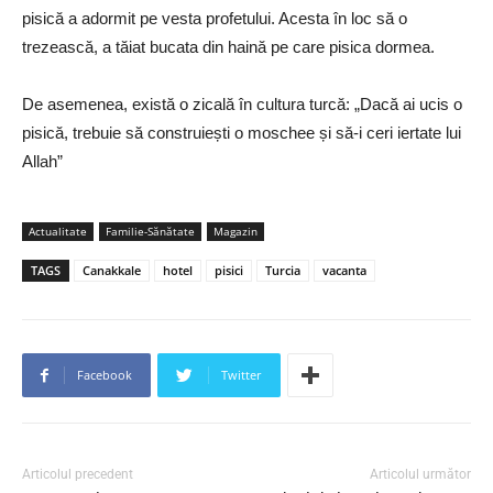
pisică a adormit pe vesta profetului. Acesta în loc să o
trezească, a tăiat bucata din haină pe care pisica dormea.
De asemenea, există o zicală în cultura turcă: „Dacă ai ucis o
pisică, trebuie să construiești o moschee și să-i ceri iertate lui
Allah”
Actualitate
Familie-Sănătate
Magazin
TAGS
Canakkale
hotel
pisici
Turcia
vacanta
Facebook
Twitter
Articolul precedent
Articolul următor