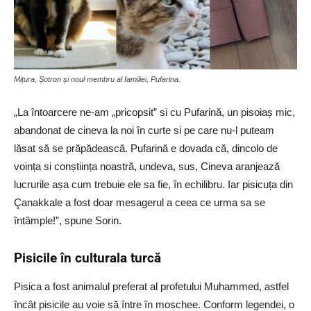
Mițura, Șotron și noul membru al familiei, Pufarina.
„La întoarcere ne-am „pricopsit” si cu Pufarină, un pisoiaș mic,
abandonat de cineva la noi în curte si pe care nu-l puteam
lăsat să se prăpădească. Pufarină e dovada că, dincolo de
voința si conștiința noastră, undeva, sus, Cineva aranjează
lucrurile așa cum trebuie ele sa fie, în echilibru. Iar pisicuța din
Çanakkale a fost doar mesagerul a ceea ce urma sa se
întâmple!”, spune Sorin.
Pisicile în culturala turcă
Pisica a fost animalul preferat al profetului Muhammed, astfel
încât pisicile au voie să între în moschee. Conform legendei, o