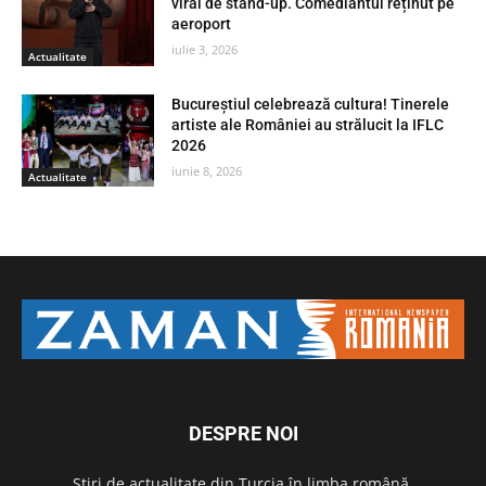
viral de stand-up. Comediantul reținut pe
aeroport
iulie 3, 2026
Actualitate
Bucureștiul celebrează cultura! Tinerele
artiste ale României au strălucit la IFLC
2026
iunie 8, 2026
Actualitate
DESPRE NOI
Știri de actualitate din Turcia în limba română.