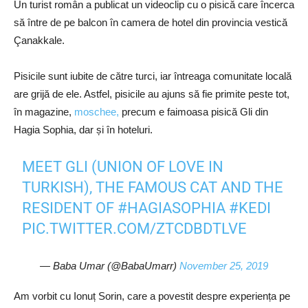
Un turist român a publicat un videoclip cu o pisică care încerca
să între de pe balcon în camera de hotel din provincia vestică
Çanakkale.
Pisicile sunt iubite de către turci, iar întreaga comunitate locală
are grijă de ele. Astfel, pisicile au ajuns să fie primite peste tot,
în magazine,
moschee,
precum e faimoasa pisică Gli din
Hagia Sophia, dar și în hoteluri.
MEET GLI (UNION OF LOVE IN
TURKISH), THE FAMOUS CAT AND THE
RESIDENT OF
#HAGIASOPHIA
#KEDI
PIC.TWITTER.COM/ZTCDBDTLVE
— Baba Umar (@BabaUmarr)
November 25, 2019
Am vorbit cu Ionuț Sorin, care a povestit despre experiența pe