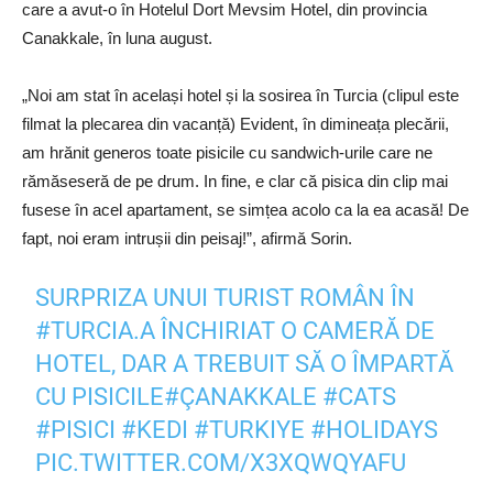
care a avut-o în Hotelul Dort Mevsim Hotel, din provincia
Canakkale, în luna august.
„Noi am stat în același hotel și la sosirea în Turcia (clipul este
filmat la plecarea din vacanță) Evident, în dimineața plecării,
am hrănit generos toate pisicile cu sandwich-urile care ne
rămăseseră de pe drum. In fine, e clar că pisica din clip mai
fusese în acel apartament, se simțea acolo ca la ea acasă! De
fapt, noi eram intrușii din peisaj!”, afirmă Sorin.
SURPRIZA UNUI TURIST ROMÂN ÎN
#TURCIA
.A ÎNCHIRIAT O CAMERĂ DE
HOTEL, DAR A TREBUIT SĂ O ÎMPARTĂ
CU PISICILE
#ÇANAKKALE
#CATS
#PISICI
#KEDI
#TURKIYE
#HOLIDAYS
PIC.TWITTER.COM/X3XQWQYAFU