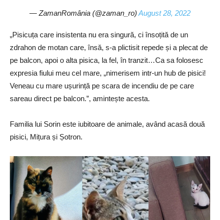
— ZamanRomânia (@zaman_ro)
August 28, 2022
„Pisicuța care insistenta nu era singură, ci însoțită de un
zdrahon de motan care, însă, s-a plictisit repede și a plecat de
pe balcon, apoi o alta pisica, la fel, în tranzit…Ca sa folosesc
expresia fiului meu cel mare, „nimerisem intr-un hub de pisici!
Veneau cu mare ușurință pe scara de incendiu de pe care
sareau direct pe balcon.”, amintește acesta.
Familia lui Sorin este iubitoare de animale, având acasă două
pisici, Mițura și Șotron.