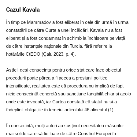
Cazul Kavala
În timp ce Mammadov a fost eliberat în cele din urmă în urma
constatării de către Curte a unei încălcări, Kavala nu a fost
eliberat și a fost condamnat în schimb la închisoare pe viață
de către instanțele naționale din Turcia, fără referire la
hotărârile CtEDO (Çalı, 2023, p. 4).
Astfel, deși consecința pentru orice stat care face obiectul
procedurii poate părea a fi aceea a presiunii politice
intensificate, realitatea este că procedura nu implică de fapt
nicio consecință concretă sau sancțiune tangibilă chiar și acolo
unde este invocată, iar Curtea constată că statul nu și-a
îndeplinit obligațiile în temeiul articolului 46 alineatul (1).
În consecință, mulți autori au susținut necesitatea măsurilor
mai solide care să fie luate de către Consiliul Europei în