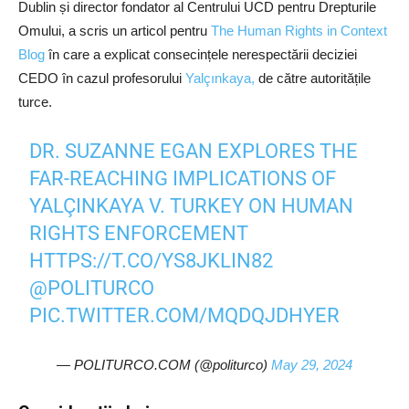
Dublin și director fondator al Centrului UCD pentru Drepturile
Omului, a scris un articol pentru
The Human Rights in Context
Blog
în care a explicat consecințele nerespectării deciziei
CEDO în cazul profesorului
Yalçınkaya,
de către autoritățile
turce.
DR. SUZANNE EGAN EXPLORES THE
FAR-REACHING IMPLICATIONS OF
YALÇINKAYA V. TURKEY ON HUMAN
RIGHTS ENFORCEMENT
HTTPS://T.CO/YS8JKLIN82
@POLITURCO
PIC.TWITTER.COM/MQDQJDHYER
— POLITURCO.COM (@politurco)
May 29, 2024