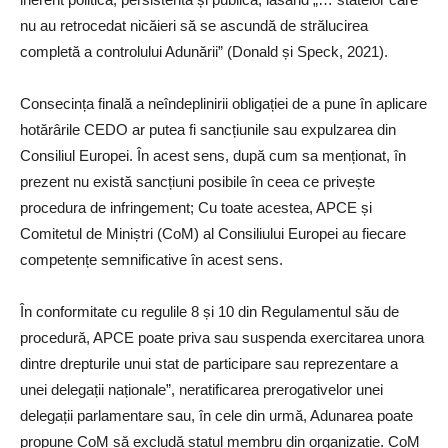
nu au retrocedat nicăieri să se ascundă de strălucirea
completă a controlului Adunării” (Donald și Speck, 2021).
Consecința finală a neîndeplinirii obligației de a pune în aplicare
hotărârile CEDO ar putea fi sancțiunile sau expulzarea din
Consiliul Europei. În acest sens, după cum sa menționat, în
prezent nu există sancțiuni posibile în ceea ce privește
procedura de infringement; Cu toate acestea, APCE și
Comitetul de Miniștri (CoM) al Consiliului Europei au fiecare
competențe semnificative în acest sens.
În conformitate cu regulile 8 și 10 din Regulamentul său de
procedură, APCE poate priva sau suspenda exercitarea unora
dintre drepturile unui stat de participare sau reprezentare a
unei delegații naționale”, neratificarea prerogativelor unei
delegații parlamentare sau, în cele din urmă, Adunarea poate
propune CoM să excludă statul membru din organizație. CoM