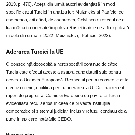
2019, p. 476). Acești din urmă autori evidențiază în mod
specific cazul Turciei în analiza lor; Muižnieks și Patrício, de
asemenea, criticând, de asemenea, CoM pentru eșecul de a
lua măsuri concertate împotriva Rusiei înainte de a fi expulzată
în cele din urmă în 2022 (Muižnieks și Patricio, 2023).
Aderarea Turciei la UE
O consecință deosebită a nerespectării continue de către
Turcia este efectul acesteia asupra candidaturii sale pentru
acces la Uniunea Europeană. Respectul pentru convenție este
efectiv o cerință politică pentru aderarea la U. Cel mai recent
raport de progres al Comisiei Europene cu privire la Turcia
evidențiază recul serios în ceea ce privește instituțiile
democratice și sistemul judiciar, inclusiv refuzul continuu de a
pune în aplicare hotărârile CEDO.
Recomandări