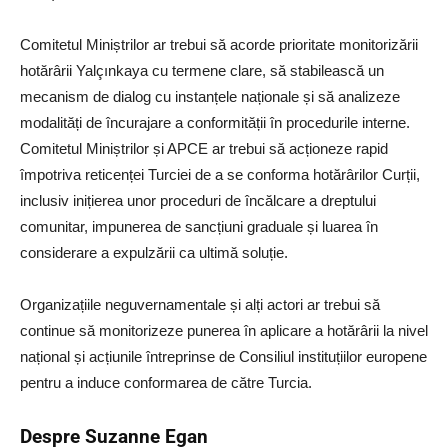
Comitetul Miniștrilor ar trebui să acorde prioritate monitorizării
hotărârii Yalçınkaya cu termene clare, să stabilească un
mecanism de dialog cu instanțele naționale și să analizeze
modalități de încurajare a conformității în procedurile interne.
Comitetul Miniștrilor și APCE ar trebui să acționeze rapid
împotriva reticenței Turciei de a se conforma hotărârilor Curții,
inclusiv inițierea unor proceduri de încălcare a dreptului
comunitar, impunerea de sancțiuni graduale și luarea în
considerare a expulzării ca ultimă soluție.
Organizațiile neguvernamentale și alți actori ar trebui să
continue să monitorizeze punerea în aplicare a hotărârii la nivel
național și acțiunile întreprinse de Consiliul instituțiilor europene
pentru a induce conformarea de către Turcia.
Despre Suzanne Egan