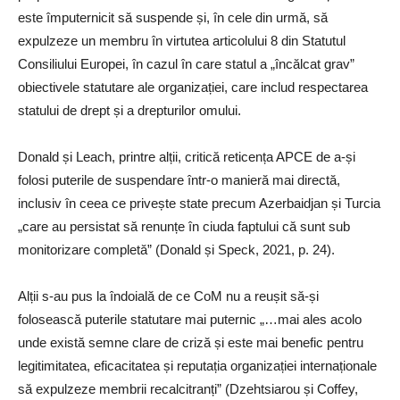
este împuternicit să suspende și, în cele din urmă, să
expulzeze un membru în virtutea articolului 8 din Statutul
Consiliului Europei, în cazul în care statul a „încălcat grav”
obiectivele statutare ale organizației, care includ respectarea
statului de drept și a drepturilor omului.
Donald și Leach, printre alții, critică reticența APCE de a-și
folosi puterile de suspendare într-o manieră mai directă,
inclusiv în ceea ce privește state precum Azerbaidjan și Turcia
„care au persistat să renunțe în ciuda faptului că sunt sub
monitorizare completă” (Donald și Speck, 2021, p. 24).
Alții s-au pus la îndoială de ce CoM nu a reușit să-și
folosească puterile statutare mai puternic „…mai ales acolo
unde există semne clare de criză și este mai benefic pentru
legitimitatea, eficacitatea și reputația organizației internaționale
să expulzeze membrii recalcitranți” (Dzehtsiarou și Coffey,