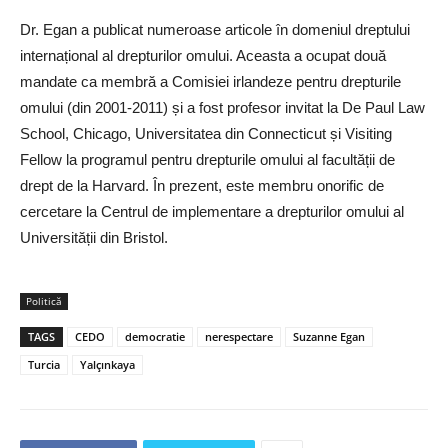
Dr. Egan a publicat numeroase articole în domeniul dreptului
internațional al drepturilor omului. Aceasta a ocupat două
mandate ca membră a Comisiei irlandeze pentru drepturile
omului (din 2001-2011) și a fost profesor invitat la De Paul Law
School, Chicago, Universitatea din Connecticut și Visiting
Fellow la programul pentru drepturile omului al facultății de
drept de la Harvard. În prezent, este membru onorific de
cercetare la Centrul de implementare a drepturilor omului al
Universității din Bristol.
Politică
TAGS
CEDO
democratie
nerespectare
Suzanne Egan
Turcia
Yalçınkaya