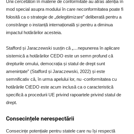
Unii cercetători în materie de conformitate au atras atenția în
mod special asupra modului în care neconformitatea poate fi
folosită ca o strategie de „delegitimizare” deliberată pentru a
constrânge o instanță internațională și pentru a diminua
impactul hotărârilor acesteia.
Stafford și Jaraczewski susțin că „…nepunerea în aplicare
sistemică a hotărârilor CEDO este un semn profund că
drepturile omului, democrația și statul de drept sunt
amenințate” (Stafford și Jaraczewski, 2022) și este
semnificativ că, în urma apelului lor, nu -conformitatea cu
hotărârile CtEDO este acum inclusă ca o caracteristică
specifică a procedurii UE privind rapoartele privind statul de
drept.
Consecințele nerespectării
Consecințe potențiale pentru statele care nu își respectă