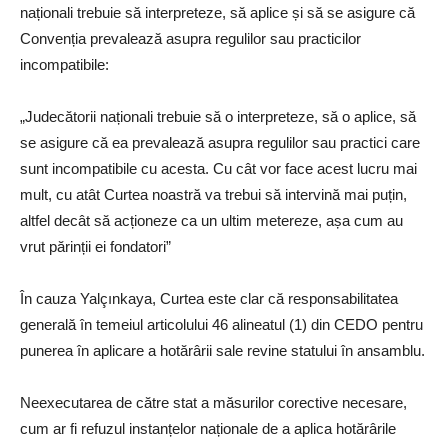
naționali trebuie să interpreteze, să aplice și să se asigure că
Convenția prevalează asupra regulilor sau practicilor
incompatibile:
„Judecătorii naționali trebuie să o interpreteze, să o aplice, să
se asigure că ea prevalează asupra regulilor sau practici care
sunt incompatibile cu acesta. Cu cât vor face acest lucru mai
mult, cu atât Curtea noastră va trebui să intervină mai puțin,
altfel decât să acționeze ca un ultim metereze, așa cum au
vrut părinții ei fondatori”
În cauza Yalçınkaya, Curtea este clar că responsabilitatea
generală în temeiul articolului 46 alineatul (1) din CEDO pentru
punerea în aplicare a hotărârii sale revine statului în ansamblu.
Neexecutarea de către stat a măsurilor corective necesare,
cum ar fi refuzul instanțelor naționale de a aplica hotărârile