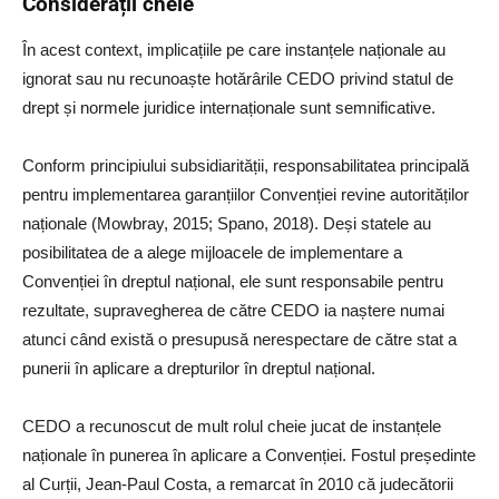
Considerații cheie
În acest context, implicațiile pe care instanțele naționale au
ignorat sau nu recunoaște hotărârile CEDO privind statul de
drept și normele juridice internaționale sunt semnificative.
Conform principiului subsidiarității, responsabilitatea principală
pentru implementarea garanțiilor Convenției revine autorităților
naționale (Mowbray, 2015; Spano, 2018). Deși statele au
posibilitatea de a alege mijloacele de implementare a
Convenției în dreptul național, ele sunt responsabile pentru
rezultate, supravegherea de către CEDO ia naștere numai
atunci când există o presupusă nerespectare de către stat a
punerii în aplicare a drepturilor în dreptul național.
CEDO a recunoscut de mult rolul cheie jucat de instanțele
naționale în punerea în aplicare a Convenției. Fostul președinte
al Curții, Jean-Paul Costa, a remarcat în 2010 că judecătorii