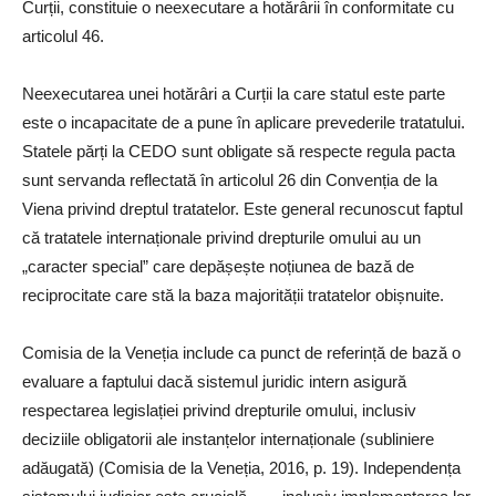
Curții, constituie o neexecutare a hotărârii în conformitate cu
articolul 46.
Neexecutarea unei hotărâri a Curții la care statul este parte
este o incapacitate de a pune în aplicare prevederile tratatului.
Statele părți la CEDO sunt obligate să respecte regula pacta
sunt servanda reflectată în articolul 26 din Convenția de la
Viena privind dreptul tratatelor. Este general recunoscut faptul
că tratatele internaționale privind drepturile omului au un
„caracter special” care depășește noțiunea de bază de
reciprocitate care stă la baza majorității tratatelor obișnuite.
Comisia de la Veneția include ca punct de referință de bază o
evaluare a faptului dacă sistemul juridic intern asigură
respectarea legislației privind drepturile omului, inclusiv
deciziile obligatorii ale instanțelor internaționale (subliniere
adăugată) (Comisia de la Veneția, 2016, p. 19). Independența