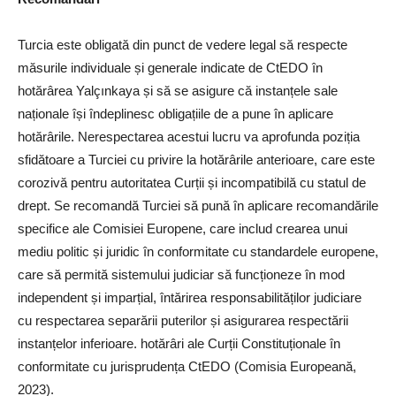
Turcia este obligată din punct de vedere legal să respecte
măsurile individuale și generale indicate de CtEDO în
hotărârea Yalçınkaya și să se asigure că instanțele sale
naționale își îndeplinesc obligațiile de a pune în aplicare
hotărârile. Nerespectarea acestui lucru va aprofunda poziția
sfidătoare a Turciei cu privire la hotărârile anterioare, care este
corozivă pentru autoritatea Curții și incompatibilă cu statul de
drept. Se recomandă Turciei să pună în aplicare recomandările
specifice ale Comisiei Europene, care includ crearea unui
mediu politic și juridic în conformitate cu standardele europene,
care să permită sistemului judiciar să funcționeze în mod
independent și imparțial, întărirea responsabilităților judiciare
cu respectarea separării puterilor și asigurarea respectării
instanțelor inferioare. hotărâri ale Curții Constituționale în
conformitate cu jurisprudența CtEDO (Comisia Europeană,
2023).