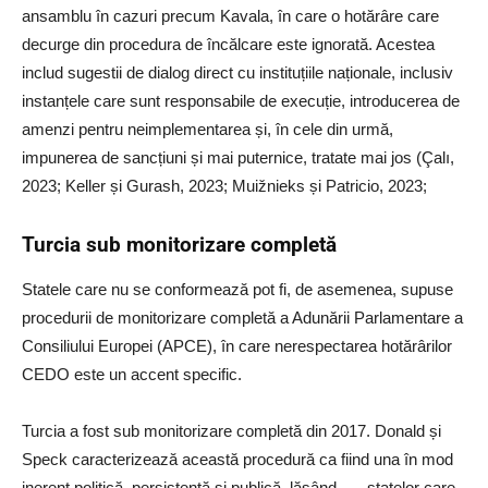
ansamblu în cazuri precum Kavala, în care o hotărâre care
decurge din procedura de încălcare este ignorată. Acestea
includ sugestii de dialog direct cu instituțiile naționale, inclusiv
instanțele care sunt responsabile de execuție, introducerea de
amenzi pentru neimplementarea și, în cele din urmă,
impunerea de sancțiuni și mai puternice, tratate mai jos (Çalı,
2023; Keller și Gurash, 2023; Muižnieks și Patricio, 2023;
Turcia sub monitorizare completă
Statele care nu se conformează pot fi, de asemenea, supuse
procedurii de monitorizare completă a Adunării Parlamentare a
Consiliului Europei (APCE), în care nerespectarea hotărârilor
CEDO este un accent specific.
Turcia a fost sub monitorizare completă din 2017. Donald și
Speck caracterizează această procedură ca fiind una în mod
inerent politică, persistentă și publică, lăsând „… statelor care