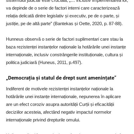
sistemului judiciar este crucială, „… inclusiv implementarea lor,
va depinde de o serie de factori interni care caracterizează
relația delicată dintre legislativ și executiv, pe de o parte, și
justiție, pe de altă parte” (Bantekas și Oette, 2020, p. 87-88).
Hunneus observă o serie de factori suplimentari care stau la
baza rezistenței instanțelor naționale la hotărârile unei instanțe
internaționale, inclusiv constrângerile instituționale, cultura și
politica judiciară (Huneus, 2011, p.497).
„Democrația și statul de drept sunt amenințate”
Indiferent de motivele rezistenței instanțelor naționale la
hotărârile unei instanțe internaționale, nepunerea în aplicare
are un efect coroziv asupra autorității Curții și eficacității
deciziilor acesteia, afectând negativ impactul normelor
internaționale privind drepturile omului.