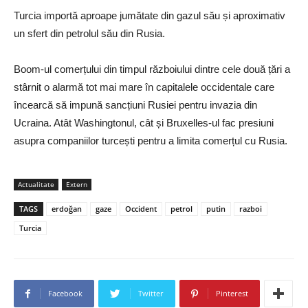
Turcia importă aproape jumătate din gazul său și aproximativ
un sfert din petrolul său din Rusia.
Boom-ul comerțului din timpul războiului dintre cele două țări a
stârnit o alarmă tot mai mare în capitalele occidentale care
încearcă să impună sancțiuni Rusiei pentru invazia din
Ucraina. Atât Washingtonul, cât și Bruxelles-ul fac presiuni
asupra companiilor turcești pentru a limita comerțul cu Rusia.
Actualitate
Extern
TAGS
erdoğan
gaze
Occident
petrol
putin
razboi
Turcia
Facebook
Twitter
Pinterest