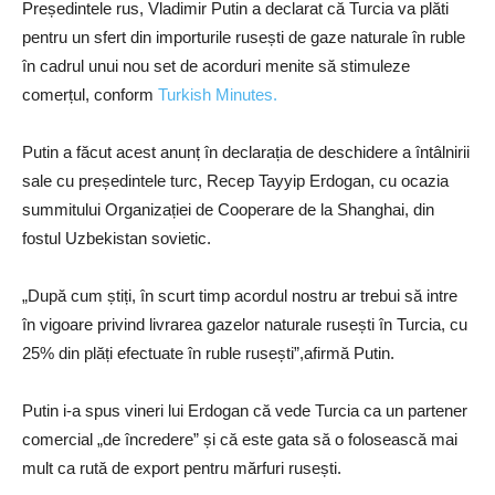
Președintele rus, Vladimir Putin a declarat că Turcia va plăti
pentru un sfert din importurile rusești de gaze naturale în ruble
în cadrul unui nou set de acorduri menite să stimuleze
comerțul, conform
Turkish Minutes.
Putin a făcut acest anunț în declarația de deschidere a întâlnirii
sale cu președintele turc, Recep Tayyip Erdogan, cu ocazia
summitului Organizației de Cooperare de la Shanghai, din
fostul Uzbekistan sovietic.
„După cum știți, în scurt timp acordul nostru ar trebui să intre
în vigoare privind livrarea gazelor naturale rusești în Turcia, cu
25% din plăți efectuate în ruble rusești”,afirmă Putin.
Putin i-a spus vineri lui Erdogan că vede Turcia ca un partener
comercial „de încredere” și că este gata să o folosească mai
mult ca rută de export pentru mărfuri rusești.