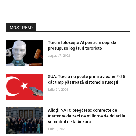
MOST READ
Turcia folosește AI pentru a depista
presupuse legături teroriste
august 7, 2026
SUA: Turcia nu poate primi avioane F-35
cât timp păstrează sistemele rusești
iulie 24, 2026
Aliații NATO pregătesc contracte de
înarmare de zeci de miliarde de dolari la
summitul de la Ankara
iulie 8, 2026