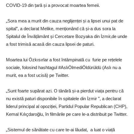
COVID-19 din țară și a provocat moartea femeii.
„Sora mea a murit din cauza neglijenței și a lipsei unui pat de
spital”, a declarat Melike, menționând că și-a dus sora la
Spitalul de Învățământ și Cercetare Bozyaka din İzmir,de unde
a fost trimisă acasă din cauza lipsei de paturi.
Moartea lui Özkısırlar a fost întâmpinată cu furie pe rețelele
sociale, folosind hashtagul #AslıÖlmediÖldürüldü (Aslı nu a
murit, ea a fost ucisă) pe Twitter.
„Sunt foarte supărat azi. O tânără și-a pierdut viața pentru că
nu există paturi disponibile în spitalele din İzmir ”, a declarat
liderul principal al opoziției, Partidul Popular Republican (CHP),
Kemal Kılıçdaroğlu, în filmările pe care le-a distribuit pe Twitter.
„Sistemul de sănătate cu care te-ai lăudat, a luat o viață