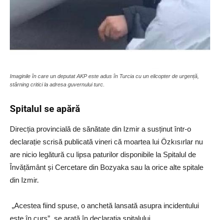
Imaginile în care un deputat AKP este adus în Turcia cu un elicopter de urgență,
stârning critici la adresa guvernului turc.
Spitalul se apără
Direcția provincială de sănătate din Izmir a susținut într-o
declarație scrisă publicată vineri că moartea lui Özkısırlar nu
are nicio legătură cu lipsa paturilor disponibile la Spitalul de
Învățământ și Cercetare din Bozyaka sau la orice alte spitale
din Izmir.
„Acestea fiind spuse, o anchetă lansată asupra incidentului
este în curs”, se arată în declarația spitalului.