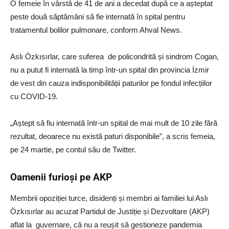
O femeie în vârstă de 41 de ani a decedat după ce a așteptat
peste două săptămâni să fie internată în spital pentru
tratamentul bolilor pulmonare, conform Ahval News.
Aslı Özkısırlar, care suferea de policondrită și sindrom Cogan,
nu a putut fi internată la timp într-un spital din provincia İzmir
de vest din cauza indisponibilității paturilor pe fondul infecțiilor
cu COVID-19.
„Aștept să fiu internată într-un spital de mai mult de 10 zile fără
rezultat, deoarece nu există paturi disponibile”, a scris femeia,
pe 24 martie, pe contul său de Twitter.
Oamenii furioși pe AKP
Membrii opoziției turce, disidenți și membri ai familiei lui Aslı
Özkısırlar au acuzat Partidul de Justiție și Dezvoltare (AKP)
aflat la guvernare, că nu a reușit să gestioneze pandemia