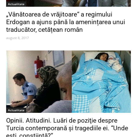
Actualitate
„Vânătoarea de vrăjitoare“ a regimului
Erdogan a ajuns până la amenințarea unui
traducător, cetățean român
august 8, 2017
Actualitate
Opinii. Atitudini. Luări de poziţie despre
Turcia contemporană şi tragediile ei. “Unde
ești, conștiință?”