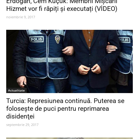
Erdogan, Cem Küçük: Membrii Mișcării
Hizmet vor fi răpiți și executați (VİDEO)
noiembrie 9, 2017
Actualitate
Turcia: Represiunea continuă. Puterea se
foloseşte de puci pentru reprimarea
disidenţei
septembrie 29, 2017