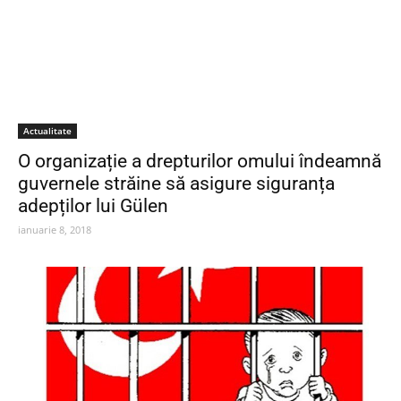
Actualitate
O organizație a drepturilor omului îndeamnă
guvernele străine să asigure siguranța
adepților lui Gülen
ianuarie 8, 2018