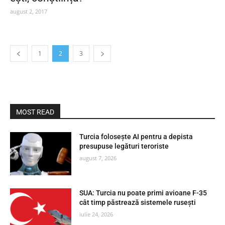
august 2, 2017
1
2
3
MOST READ
Turcia folosește AI pentru a depista
presupuse legături teroriste
august 7, 2026
SUA: Turcia nu poate primi avioane F-35
cât timp păstrează sistemele rusești
iulie 24, 2026