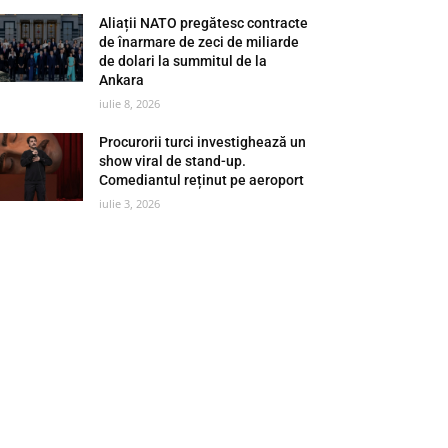
Aliații NATO pregătesc contracte
de înarmare de zeci de miliarde
de dolari la summitul de la
Ankara
iulie 8, 2026
Procurorii turci investighează un
show viral de stand-up.
Comediantul reținut pe aeroport
iulie 3, 2026