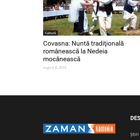
Cultură
Covasna: Nuntă tradiţională
românească la Nedeia
mocănească
august 8, 2016
DES
Știr