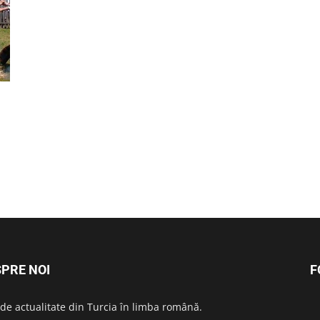
PRE NOI
F
i de actualitate din Turcia în limba română.