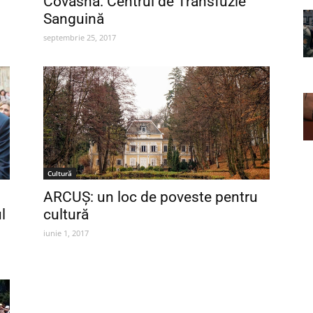
Covasna: Centrul de Transfuzie
Sanguină
septembrie 25, 2017
Cultură
ARCUŞ: un loc de poveste pentru
l
cultură
iunie 1, 2017