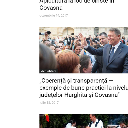
Apicultura la loc de cinste în
Covasna
octombrie 14, 2017
Actualitate
„Coerență și transparență —
exemple de bune practici la nivelu
județelor Harghita și Covasna”
iulie 18, 2017