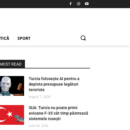
ETICĂ
SPORT
MOST READ
Turcia folosește AI pentru a
depista presupuse legături
teroriste
august 7, 2026
SUA: Turcia nu poate primi
avioane F-35 cât timp păstrează
sistemele rusești
iulie 24, 2026