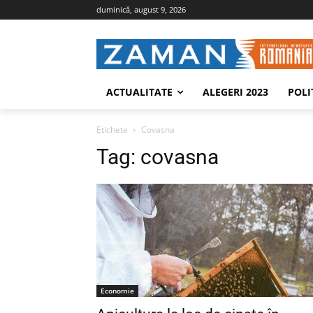
duminică, august 9, 2026
ACTUALITATE
ALEGERI 2023
POLI
Etichete
Covasna
Tag:
covasna
Economie