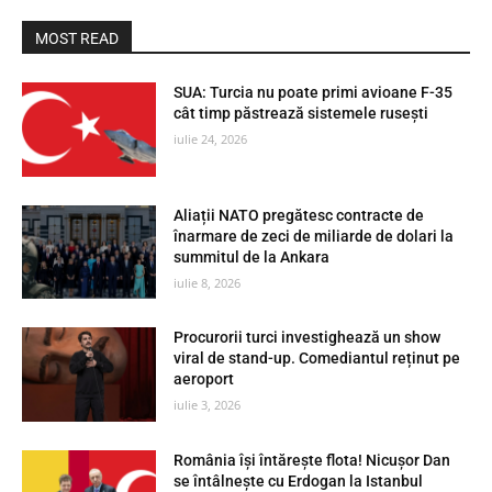
MOST READ
SUA: Turcia nu poate primi avioane F-35
cât timp păstrează sistemele rusești
iulie 24, 2026
Aliații NATO pregătesc contracte de
înarmare de zeci de miliarde de dolari la
summitul de la Ankara
iulie 8, 2026
Procurorii turci investighează un show
viral de stand-up. Comediantul reținut pe
aeroport
iulie 3, 2026
România își întărește flota! Nicușor Dan
se întâlnește cu Erdogan la Istanbul