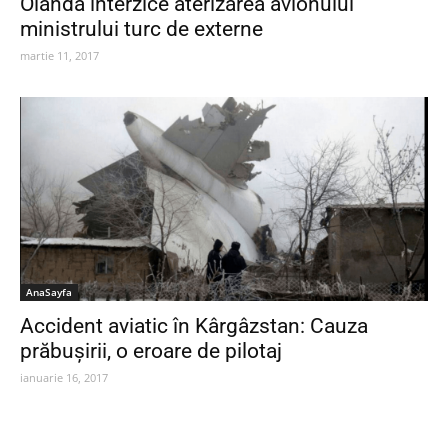
Olanda interzice aterizarea avionului
ministrului turc de externe
martie 11, 2017
AnaSayfa
Accident aviatic în Kârgâzstan: Cauza
prăbușirii, o eroare de pilotaj
ianuarie 16, 2017