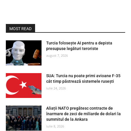
MOST READ
Turcia folosește AI pentru a depista
presupuse legături teroriste
august 7, 2026
SUA: Turcia nu poate primi avioane F-35
cât timp păstrează sistemele rusești
iulie 24, 2026
Aliații NATO pregătesc contracte de
înarmare de zeci de miliarde de dolari la
summitul de la Ankara
iulie 8, 2026