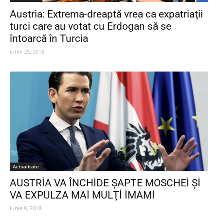
Austria: Extrema-dreaptă vrea ca expatriaţii
turci care au votat cu Erdogan să se
întoarcă în Turcia
iunie 25, 2018
Actualitate
AUSTRİA VA ÎNCHİDE ŞAPTE MOSCHEİ Şİ
VA EXPULZA MAİ MULŢİ İMAMİ
iunie 8, 2018