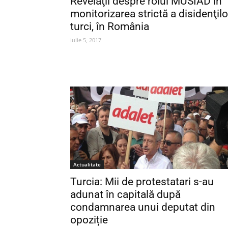
Revelaţii despre rolul MUSIAD în
monitorizarea strictă a disidenţilo
turci, în România
iulie 5, 2017
Actualitate
Turcia: Mii de protestatari s-au
adunat în capitală după
condamnarea unui deputat din
opoziție