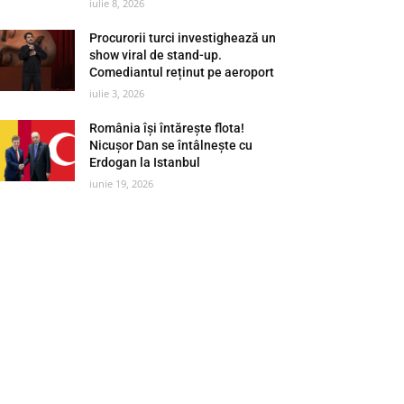
iulie 8, 2026
Procurorii turci investighează un
show viral de stand-up.
Comediantul reținut pe aeroport
iulie 3, 2026
România își întărește flota!
Nicușor Dan se întâlnește cu
Erdogan la Istanbul
iunie 19, 2026