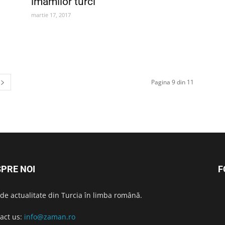
imamilor turci
martie 17, 2017
Pagina 9 din 11
PRE NOI
F
i de actualitate din Turcia în limba română.
act us:
info@zaman.ro