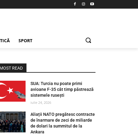
ETICĂ
SPORT
MOST READ
SUA: Turcia nu poate primi
avioane F-35 cât timp păstrează
sistemele rusești
iulie 24, 2026
Aliații NATO pregătesc contracte
de înarmare de zeci de miliarde
de dolari la summitul de la
Ankara