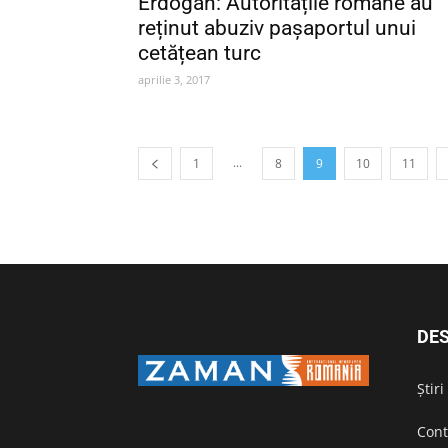
Erdogan: Autoritățile române au
reținut abuziv pașaportul unui
cetățean turc
aprilie 3, 2017
...
1
8
9
10
11
DES
Știr
Cont