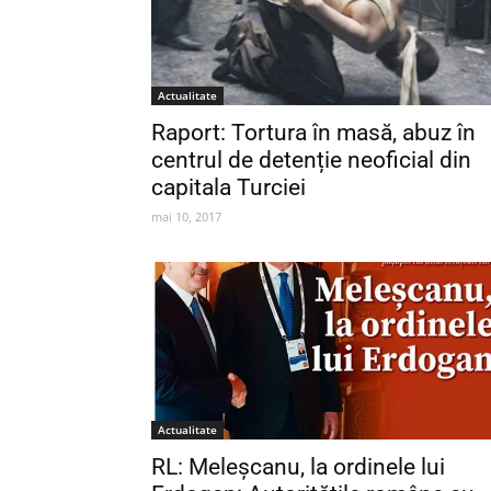
Actualitate
Raport: Tortura în masă, abuz în
centrul de detenție neoficial din
capitala Turciei
mai 10, 2017
Actualitate
RL: Meleșcanu, la ordinele lui