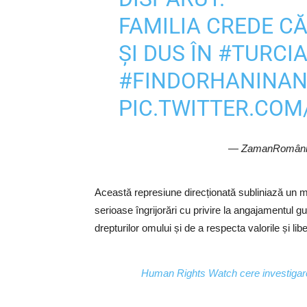
FAMILIA CREDE CĂ
ȘI DUS ÎN
#TURCI
#FINDORHANINAN
PIC.TWITTER.CO
— ZamanRomâni
Această represiune direcționată subliniază un mod
serioase îngrijorări cu privire la angajamentul g
drepturilor omului și de a respecta valorile și lib
Human Rights Watch cere investigarea d