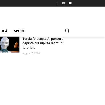
ETICĂ
SPORT
Turcia folosește AI pentru a
depista presupuse legături
teroriste
august 7, 2026