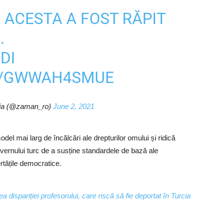
 ACESTA A FOST RĂPIT
A
.
DI
M/GWWAH4SMUE
a (@zaman_ro)
June 2, 2021
el mai larg de încălcări ale drepturilor omului și ridică
uvernului turc de a susține standardele de bază ale
ertățile democratice.
ispariției profesorului, care riscă să fie deportat în Turcia