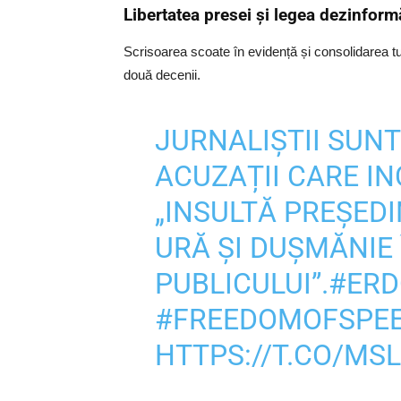
Libertatea presei și legea dezinformă
Scrisoarea scoate în evidență și consolidarea tu
două decenii.
JURNALIȘTII SUNT
ACUZAȚII CARE IN
„INSULTĂ PREȘEDIN
URĂ ȘI DUȘMĂNIE
PUBLICULUI”.
#ER
#FREEDOMOFSPE
HTTPS://T.CO/MS