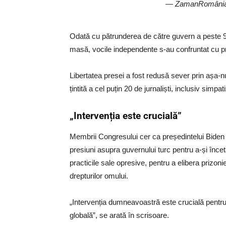
— ZamanRomânia
Odată cu pătrunderea de către guvern a peste 9
masă, vocile independente s-au confruntat cu p
Libertatea presei a fost redusă sever prin așa-
țintită a cel puțin 20 de jurnaliști, inclusiv simpat
„Intervenția este crucială”
Membrii Congresului cer ca președintelui Biden să
presiuni asupra guvernului turc pentru a-și înce
practicile sale opresive, pentru a elibera prizonie
drepturilor omului.
„Intervenția dumneavoastră este crucială pentr
globală”, se arată în scrisoare.