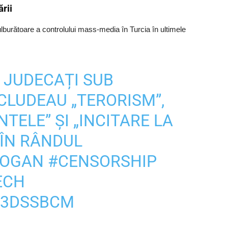
rii
lburătoare a controlului mass-media în Turcia în ultimele
 JUDECAȚI SUB
CLUDEAU „TERORISM”,
TELE” ȘI „INCITARE LA
 ÎN RÂNDUL
DOGAN
#CENSORSHIP
ECH
L3DSSBCM