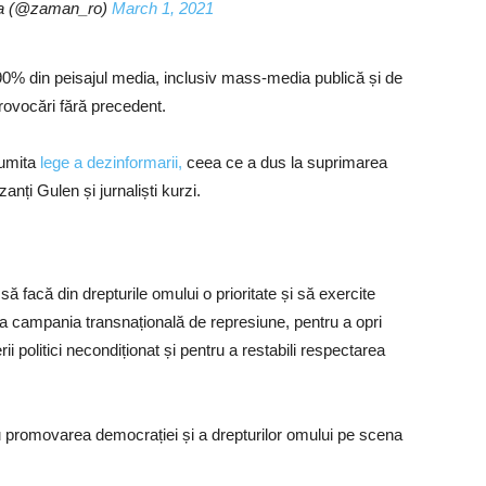
 (@zaman_ro)
March 1, 2021
0% din peisajul media, inclusiv mass-media publică și de
rovocări fără precedent.
numita
lege a dezinformarii,
ceea ce a dus la suprimarea
izanți Gulen și jurnaliști kurzi.
 facă din drepturile omului o prioritate și să exercite
ta campania transnațională de represiune, pentru a opri
rii politici necondiționat și pentru a restabili respectarea
u promovarea democrației și a drepturilor omului pe scena