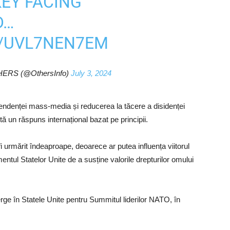
EY FACING
D…
M/UVL7NEN7EM
THERS (@OthersInfo)
July 3, 2024
endenței mass-media și reducerea la tăcere a disidenței
ă un răspuns internațional bazat pe principii.
i urmărit îndeaproape, deoarece ar putea influența viitorul
entul Statelor Unite de a susține valorile drepturilor omului
ge în Statele Unite pentru Summitul liderilor NATO, în