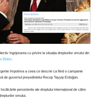
tiv îngrijorarea cu privire la situația drepturilor omului din
oe Biden.
 urgente împotriva a ceea ce descrie ca fiind o campanie
să de guvernul președintelui Recep Tayyip Erdoğan.
încălcările persistente ale dreptului internațional de către
drepturilor omului.