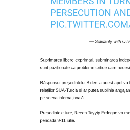
MEMBERS IN TURK
PERSECUTION AN
PIC.TWITTER.CO
— Solidarity with O
Suprimarea liberei exprimari, subminarea indep
sunt poziționate ca probleme critice care necesit
Răspunsul președintelui Biden la acest apel va f
relațiilor SUA-Turcia și ar putea sublinia angajam
pe scena internațională.
Președintele turc, Recep Tayyip Erdogan va mer
perioada 9-11 iulie.