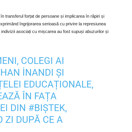
n transferul forțat de persoane și implicarea în răpiri și
exprimând îngrijorarea serioasă cu privire la represiunea
indivizii asociați cu mișcarea au fost supuși abuzurilor și
ENI, COLEGI AI
HAN İNANDI ȘI
ȚELEI EDUCAȚIONALE,
EAZĂ ÎN FAȚA
EI DIN
#BIȘTEK
,
O ZI DUPĂ CE A