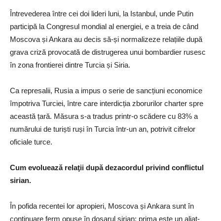
Întrevederea între cei doi lideri luni, la Istanbul, unde Putin
participă la Congresul mondial al energiei, e a treia de când
Moscova și Ankara au decis să-și normalizeze relațiile după
grava criză provocată de distrugerea unui bombardier rusesc
în zona frontierei dintre Turcia și Siria.
Ca represalii, Rusia a impus o serie de sancțiuni economice
împotriva Turciei, între care interdicția zborurilor charter spre
această țară. Măsura s-a tradus printr-o scădere cu 83% a
numărului de turiști ruși în Turcia într-un an, potrivit cifrelor
oficiale turce.
Cum evoluează relaţii după dezacordul privind conflictul
sirian.
În pofida recentei lor apropieri, Moscova și Ankara sunt în
continuare ferm opuse în dosarul sirian: prima este un aliat-