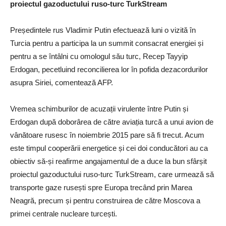
proiectul gazoductului ruso-turc TurkStream
Președintele rus Vladimir Putin efectuează luni o vizită în
Turcia pentru a participa la un summit consacrat energiei și
pentru a se întâlni cu omologul său turc, Recep Tayyip
Erdogan, pecetluind reconcilierea lor în pofida dezacordurilor
asupra Siriei, comentează AFP.
Vremea schimburilor de acuzații virulente între Putin și
Erdogan după doborârea de către aviația turcă a unui avion de
vânătoare rusesc în noiembrie 2015 pare să fi trecut. Acum
este timpul cooperării energetice și cei doi conducători au ca
obiectiv să-și reafirme angajamentul de a duce la bun sfârșit
proiectul gazoductului ruso-turc TurkStream, care urmează să
transporte gaze rusești spre Europa trecând prin Marea
Neagră, precum și pentru construirea de către Moscova a
primei centrale nucleare turcești.