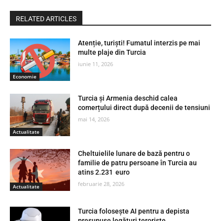
RELATED ARTICLES
Atenție, turiști! Fumatul interzis pe mai
multe plaje din Turcia
iunie 11, 2026
Economie
Turcia și Armenia deschid calea
comerțului direct după decenii de tensiuni
mai 14, 2026
Actualitate
Cheltuielile lunare de bază pentru o
familie de patru persoane în Turcia au
atins 2.231 euro
februarie 28, 2026
Actualitate
Turcia folosește AI pentru a depista
presupuse legături teroriste