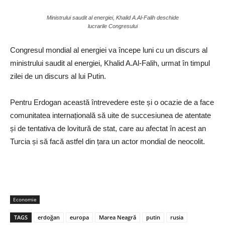
Ministrului saudit al energiei, Khalid A.Al-Falih deschide
lucrarile Congresului
Congresul mondial al energiei va începe luni cu un discurs al
ministrului saudit al energiei, Khalid A.Al-Falih, urmat în timpul
zilei de un discurs al lui Putin.
Pentru Erdogan această întrevedere este și o ocazie de a face
comunitatea internațională să uite de succesiunea de atentate
și de tentativa de lovitură de stat, care au afectat în acest an
Turcia și să facă astfel din țara un actor mondial de neocolit.
Economie
TAGS
erdoğan
europa
Marea Neagră
putin
rusia