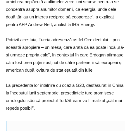
amintirea neplăcută a ultimelor zece luni scurse pentru a se
concentra asupra anumitor domenii, ca energia, unde cele
două țări au un interes reciproc să coopereze”, a explicat
pentru AFP Andrew Neff, analist la IHS Energy.
Potrivit acestuia, Turcia adresează astfel Occidentului – prin
această apropiere – un mesaj care arată că ea poate încă „să-
și urmeze propria cale”, în contextul în care Erdogan afirmase
că a fost prea puțin susținut de către partenerii săi europeni și
american după lovitura de stat eșuată din iulie.
La precedenta lor întâlnire cu ocazia G20, desfășurat în China,
la începutul lunii septembrie, președintele turc promisese
omologului său că proiectul TurkStream va fi realizat „cât mai
repede posibil”.