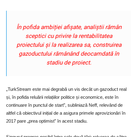
În pofida ambiției afișate, analiștii rămân
sceptici cu privire la rentabilitatea
proiectului și la realizarea sa, construirea
gazoductului rămânând deocamdată în
stadiu de proiect.
„TurkStream este mai degrabă un vis decât un gazoduct real
și, în pofida reluării relațiilor politice și economice, este în
continuare în punctul de start”, subliniază Neff, relevând de
altfel că obiectivul inițial de a asigura primele aprovizionări în
2017 pare „prea optimist” în acest stadiu.
Singurul progres posibil între cele două țări: reluarea de către