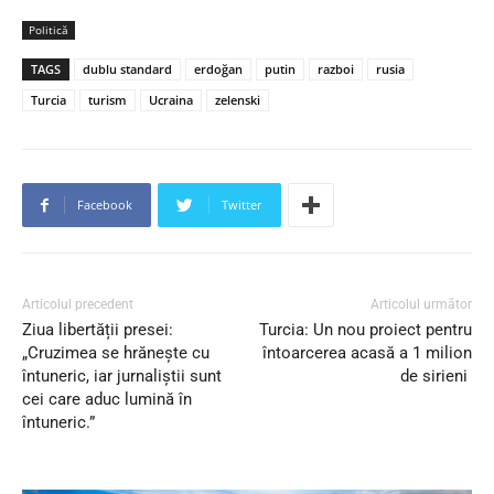
Politică
TAGS
dublu standard
erdoğan
putin
razboi
rusia
Turcia
turism
Ucraina
zelenski
Facebook
Twitter
Articolul precedent
Articolul următor
Ziua libertății presei:
Turcia: Un nou proiect pentru
„Cruzimea se hrănește cu
întoarcerea acasă a 1 milion
întuneric, iar jurnaliștii sunt
de sirieni
cei care aduc lumină în
întuneric.”