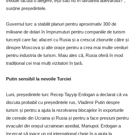
trebuie făcută o alegere, ești sau nu în favoarea adevărului?”,
susține președintele.
Guvernul turc a stabilit planuri pentru aproximativ 300 de
milioane de dolari în împrumuturi pentru companiile de turism
turcești care fac afaceri cu Rusia și a crescut zborurile către și
dinspre Moscova și alte orașe pentru a crea mai multe venituri
pentru industria de turism. Maiu ales că, Rusia oferă în mod
tradițional cei mai mulți vizitatori în țară.
Putin sensibil la nevoile Turciei
Luni, președintele turc Recep Tayyip Erdogan a declarat că va
discuta probabil cu președintele rus, Vladimir Putin despre
turism și pentru a ajuta la rezolvarea blocajelor în exporturile
de cereale din Ucraina și Rusia și pentru a face presiuni pentru
evacuări din orașul ucrainean asediat, Mariupol. Erdogan a
încercat să joace un rol internațional cheie în a ajuta la