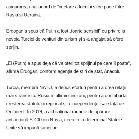
asigurarea unui acord de încetare a focului și de pace între
Rusia și Ucraina.
Erdogan a spus că Putin a fost „foarte sensibil” cu privire la
nevoia Turciei de venituri din turism și s-a angajat să ofere
sprijin.
„El (Putin) a spus deja că va oferi tot sprijinul pe care îl poate”,
afirmă Erdogan, conform agenția de știri de stat, Anadolu.
Turcia, membră NATO, a depus eforturi pentru a crea relații
mai strânse cu Rusia în ultimii cinci ani, pentru a contribui la
creșterea statutului regional și a independenței sale față de
Occident. În 2019, a achiziționat rachete de apărare
antiaeriană S-400 din Rusia, ceea ce a determinat Statele
Unite să impună sancțiuni.