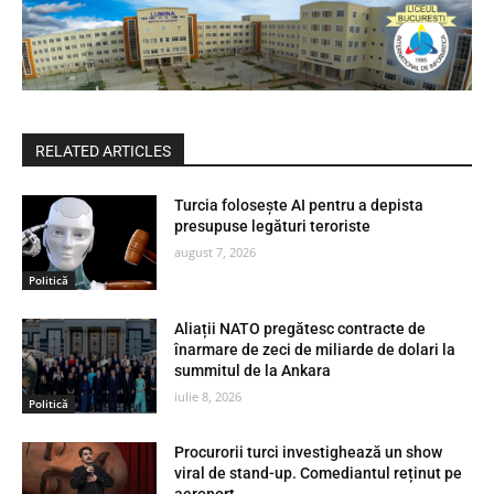
RELATED ARTICLES
Turcia folosește AI pentru a depista
presupuse legături teroriste
august 7, 2026
Politică
Aliații NATO pregătesc contracte de
înarmare de zeci de miliarde de dolari la
summitul de la Ankara
iulie 8, 2026
Politică
Procurorii turci investighează un show
viral de stand-up. Comediantul reținut pe
aeroport