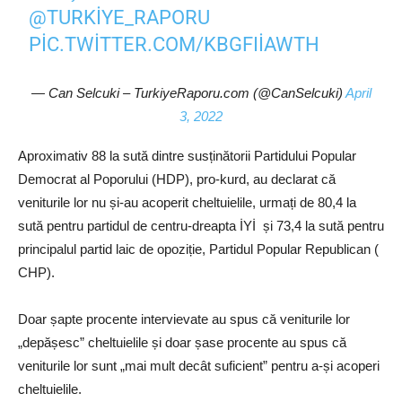
@TURKIYE_RAPORU
PIC.TWITTER.COM/KBGFIIAWTH
— Can Selcuki – TurkiyeRaporu.com (@CanSelcuki)
April
3, 2022
Aproximativ 88 la sută dintre susținătorii Partidului Popular
Democrat al Poporului (HDP), pro-kurd, au declarat că
veniturile lor nu și-au acoperit cheltuielile, urmați de 80,4 la
sută pentru partidul de centru-dreapta İYİ și 73,4 la sută pentru
principalul partid laic de opoziție, Partidul Popular Republican (
CHP).
Doar șapte procente intervievate au spus că veniturile lor
„depășesc” cheltuielile și doar șase procente au spus că
veniturile lor sunt „mai mult decât suficient” pentru a-și acoperi
cheltuielile.