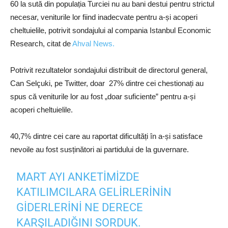
60 la sută din populația Turciei nu au bani destui pentru strictul
necesar, veniturile lor fiind inadecvate pentru a-și acoperi
cheltuielile, potrivit sondajului al compania Istanbul Economic
Research, citat de
Ahval News.
Potrivit rezultatelor sondajului distribuit de directorul general,
Can Selçuki, pe Twitter, doar 27% dintre cei chestionați au
spus că veniturile lor au fost „doar suficiente” pentru a-și
acoperi cheltuielile.
40,7% dintre cei care au raportat dificultăți în a-și satisface
nevoile au fost susținători ai partidului de la guvernare.
MART AYI ANKETIMIZDE
KATILIMCILARA GELIRLERININ
GIDERLERINI NE DERECE
KARŞILADIĞINI SORDUK.