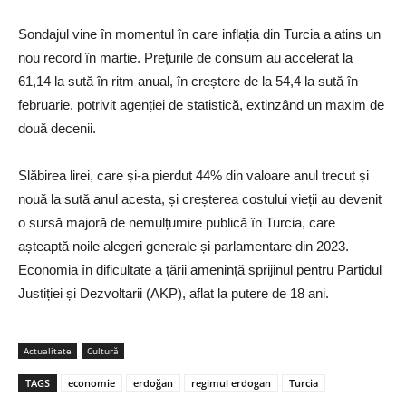
Sondajul vine în momentul în care inflația din Turcia a atins un
nou record în martie. Prețurile de consum au accelerat la
61,14 la sută în ritm anual, în creștere de la 54,4 la sută în
februarie, potrivit agenției de statistică, extinzând un maxim de
două decenii.
Slăbirea lirei, care și-a pierdut 44% din valoare anul trecut și
nouă la sută anul acesta, și creșterea costului vieții au devenit
o sursă majoră de nemulțumire publică în Turcia, care
așteaptă noile alegeri generale și parlamentare din 2023.
Economia în dificultate a țării amenință sprijinul pentru Partidul
Justiției și Dezvoltarii (AKP), aflat la putere de 18 ani.
Actualitate
Cultură
TAGS
economie
erdoğan
regimul erdogan
Turcia