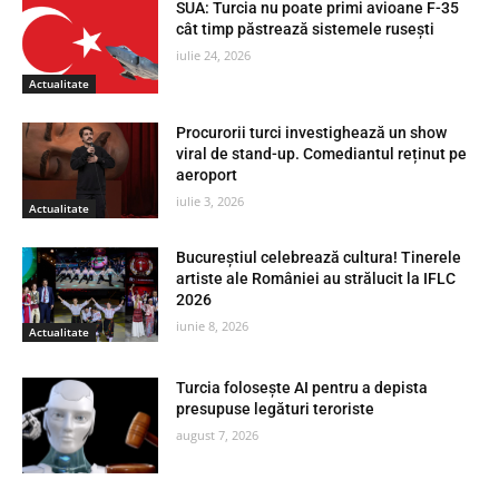
SUA: Turcia nu poate primi avioane F-35
cât timp păstrează sistemele rusești
iulie 24, 2026
Actualitate
Procurorii turci investighează un show
viral de stand-up. Comediantul reținut pe
aeroport
iulie 3, 2026
Actualitate
Bucureștiul celebrează cultura! Tinerele
artiste ale României au strălucit la IFLC
2026
iunie 8, 2026
Actualitate
Turcia folosește AI pentru a depista
presupuse legături teroriste
august 7, 2026