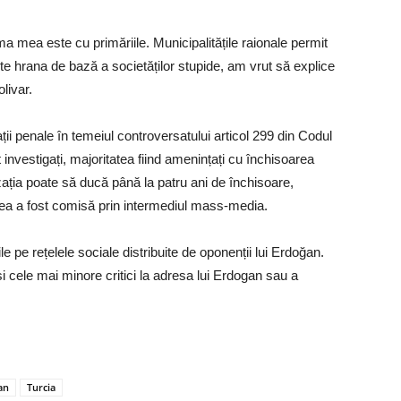
 mea este cu primăriile. Municipalitățile raionale permit
te hrana de bază a societăților stupide, am vrut să explice
livar.
ții penale în temeiul controversatului articol 299 din Codul
 investigați, majoritatea fiind amenințați cu închisoarea
ația poate să ducă până la patru ani de închisoare,
nea a fost comisă prin intermediul mass-media.
le pe rețelele sociale distribuite de oponenții lui Erdoğan.
și cele mai minore critici la adresa lui Erdogan sau a
an
Turcia