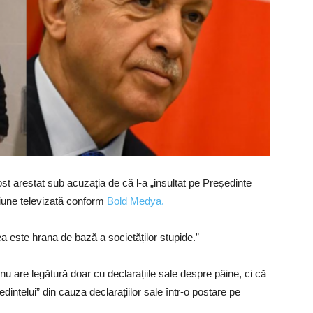
st arestat sub acuzația de că l-a „insultat pe Președinte
siune televizată conform
Bold Medya.
ea este hrana de bază a societăților stupide.”
nu are legătură doar cu declarațiile sale despre pâine, ci că
dintelui” din cauza declarațiilor sale într-o postare pe