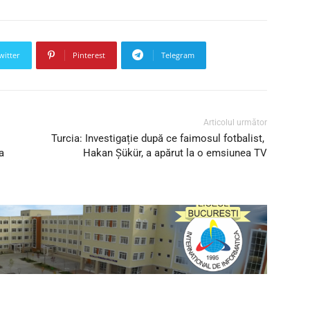
witter
Pinterest
Telegram
Articolul următor
Turcia: Investigație după ce faimosul fotbalist,
a
Hakan Şükür, a apărut la o emsiunea TV