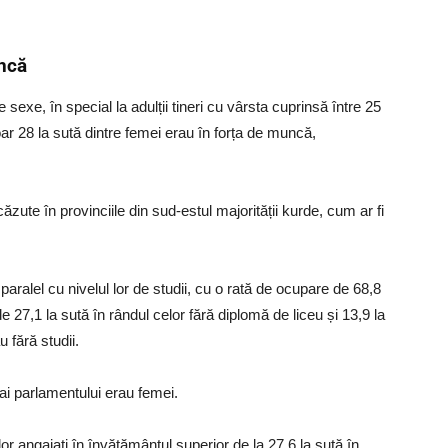
ncă
sexe, în special la adulții tineri cu vârsta cuprinsă între 25
ar 28 la sută dintre femei erau în forța de muncă,
zute în provinciile din sud-estul majorității kurde, cum ar fi
paralel cu nivelul lor de studii, cu o rată de ocupare de 68,8
de 27,1 la sută în rândul celor fără diplomă de liceu și 13,9 la
 fără studii.
ai parlamentului erau femei.
or angajați în învățământul superior de la 27,6 la sută în