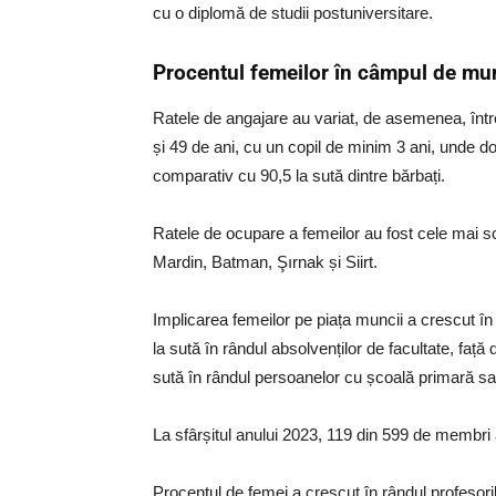
cu o diplomă de studii postuniversitare.
Procentul femeilor în câmpul de mu
Ratele de angajare au variat, de asemenea, între 
și 49 de ani, cu un copil de minim 3 ani, unde do
comparativ cu 90,5 la sută dintre bărbați.
Ratele de ocupare a femeilor au fost cele mai scă
Mardin, Batman, Şırnak și Siirt.
Implicarea femeilor pe piața muncii a crescut în 
la sută în rândul absolvenților de facultate, față 
sută în rândul persoanelor cu școală primară sau
La sfârșitul anului 2023, 119 din 599 de membri 
Procentul de femei a crescut în rândul profesoril