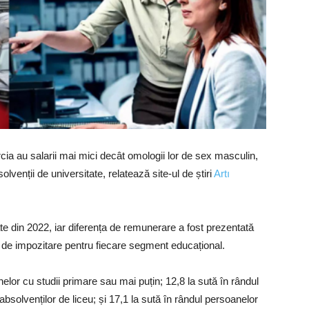
rcia au salarii mai mici decât omologii lor de sex masculin,
lvenții de universitate, relatează site-ul de știri
Artı
date din 2022, iar diferența de remunerare a fost prezentată
te de impozitare pentru fiecare segment educațional.
nelor cu studii primare sau mai puțin; 12,8 la sută în rândul
absolvenților de liceu; și 17,1 la sută în rândul persoanelor