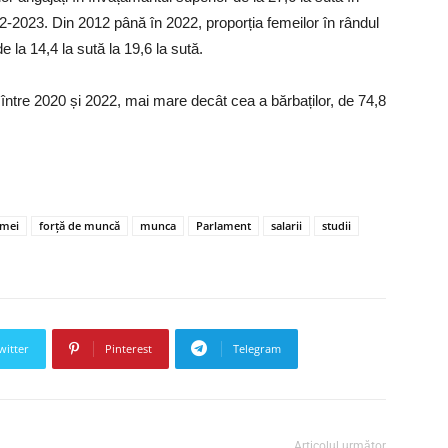
22-2023. Din 2012 până în 2022, proporția femeilor în rândul
de la 14,4 la sută la 19,6 la sută.
între 2020 și 2022, mai mare decât cea a bărbaților, de 74,8
emei
forță de muncă
munca
Parlament
salarii
studii
witter
Pinterest
Telegram
Articolul următor