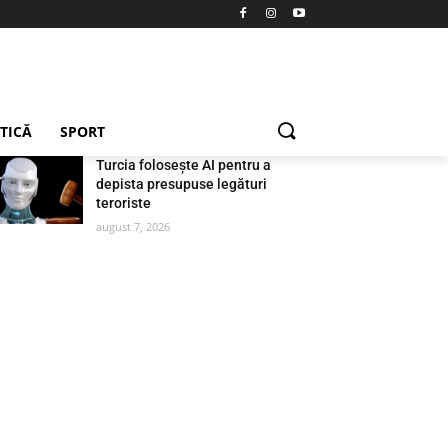
ETICĂ
SPORT
Turcia folosește AI pentru a
depista presupuse legături
teroriste
august 7, 2026