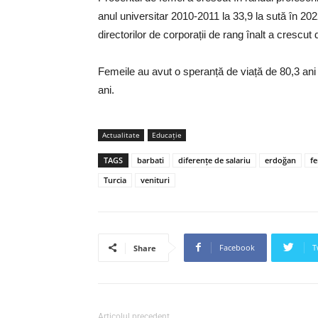
anul universitar 2010-2011 la 33,9 la sută în 20
directorilor de corporații de rang înalt a crescut 
Femeile au avut o speranță de viață de 80,3 ani 
ani.
Actualitate
Educaţie
TAGS
barbati
diferențe de salariu
erdoğan
f
Turcia
venituri
Facebook
T
Share
Articolul precedent