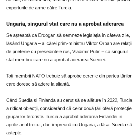
exporturile de arme către Turcia.
Ungaria, singurul stat care nu a aprobat aderarea
Se așteaptă ca Erdogan să semneze legislația în câteva zile,
lăsând Ungaria – al cărei prim-ministru Viktor Orban are relații
de prietenie cu președintele rus, Vladimir Putin – ca singurul
stat membru care nu a aprobat aderarea Suediei.
Toți membrii NATO trebuie să aprobe cererile din partea țărilor
care doresc să adere la alianță.
Când Suedia și Finlanda au cerut să se alăture în 2022, Turcia
a ridicat obiecții, considerând că celor două țări oferă protecție
grupărilor teroriste. Turcia a aprobat aderarea Finlandei în
aprilie anul trecut, dar, împreună cu Ungaria, a lăsat Suedia să
aștepte.