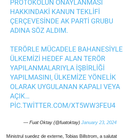
PROTOKOLÜN ONAYLANMASI
HAKKINDAKI KANUN TEKLIFI
ÇERÇEVESINDE AK PARTI GRUBU
ADINA SÖZ ALDIM.
TERÖRLE MÜCADELE BAHANESIYLE
ÜLKEMIZI HEDEF ALAN TERÖR
YAPILANMALARIYLA IŞBIRLIĞI
YAPILMASINI, ÜLKEMIZE YÖNELIK
OLARAK UYGULANAN KAPALI VEYA
AÇIK…
PIC.TWITTER.COM/XT5WW3FEU4
— Fuat Oktay (@fuatoktay)
January 23, 2024
Ministrul suedez de externe, Tobias Billstrom, a salutat