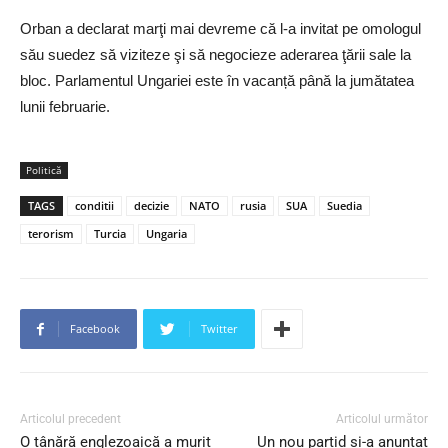
Orban a declarat marţi mai devreme că l-a invitat pe omologul
său suedez să viziteze şi să negocieze aderarea ţării sale la
bloc. Parlamentul Ungariei este în vacanță până la jumătatea
lunii februarie.
Politică
TAGS
conditii
decizie
NATO
rusia
SUA
Suedia
terorism
Turcia
Ungaria
Facebook
Twitter
Articolul precedent
Articolul următor
O tânără englezoaică a murit
Un nou partid și-a anunțat