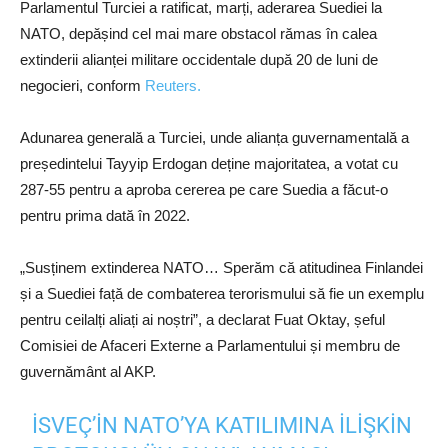
Parlamentul Turciei a ratificat, marți, aderarea Suediei la
NATO, depășind cel mai mare obstacol rămas în calea
extinderii alianței militare occidentale după 20 de luni de
negocieri, conform
Reuters.
Adunarea generală a Turciei, unde alianța guvernamentală a
președintelui Tayyip Erdogan deține majoritatea, a votat cu
287-55 pentru a aproba cererea pe care Suedia a făcut-o
pentru prima dată în 2022.
„Susținem extinderea NATO… Sperăm că atitudinea Finlandei
și a Suediei față de combaterea terorismului să fie un exemplu
pentru ceilalți aliați ai noștri”, a declarat Fuat Oktay, șeful
Comisiei de Afaceri Externe a Parlamentului și membru de
guvernământ al AKP.
İSVEÇ’IN NATO’YA KATILIMINA İLIŞKIN