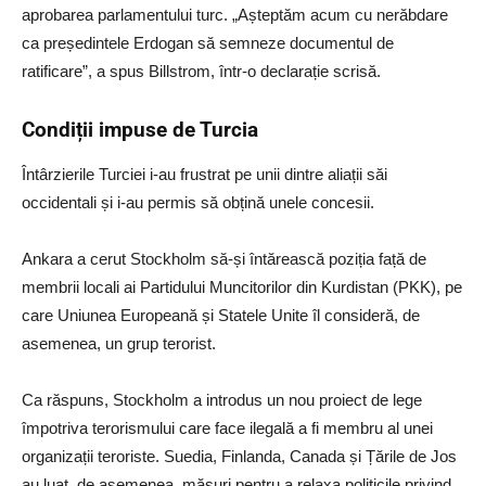
aprobarea parlamentului turc. „Așteptăm acum cu nerăbdare
ca președintele Erdogan să semneze documentul de
ratificare”, a spus Billstrom, într-o declarație scrisă.
Condiții impuse de Turcia
Întârzierile Turciei i-au frustrat pe unii dintre aliații săi
occidentali și i-au permis să obțină unele concesii.
Ankara a cerut Stockholm să-și întărească poziția față de
membrii locali ai Partidului Muncitorilor din Kurdistan (PKK), pe
care Uniunea Europeană și Statele Unite îl consideră, de
asemenea, un grup terorist.
Ca răspuns, Stockholm a introdus un nou proiect de lege
împotriva terorismului care face ilegală a fi membru al unei
organizații teroriste. Suedia, Finlanda, Canada și Țările de Jos
au luat, de asemenea, măsuri pentru a relaxa politicile privind