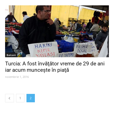
Balcani
Turcia: A fost învăţător vreme de 29 de ani
iar acum munceşte în piaţă
noiembrie 1, 2016
1
2