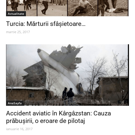
Actualitate
Turcia: Mărturii sfâşietoare…
martie 25, 2017
AnaSayfa
Accident aviatic în Kârgâzstan: Cauza
prăbușirii, o eroare de pilotaj
ianuarie 16, 2017