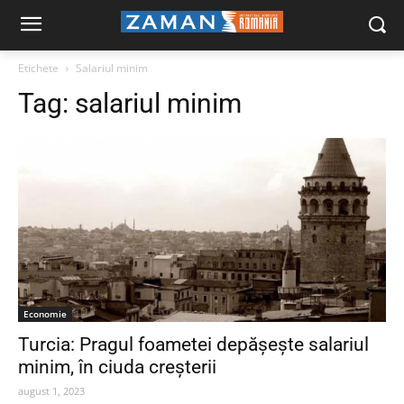
Etichete
Salariul minim
Tag:
salariul minim
Economie
Turcia: Pragul foametei depășește salariul
minim, în ciuda creșterii
august 1, 2023