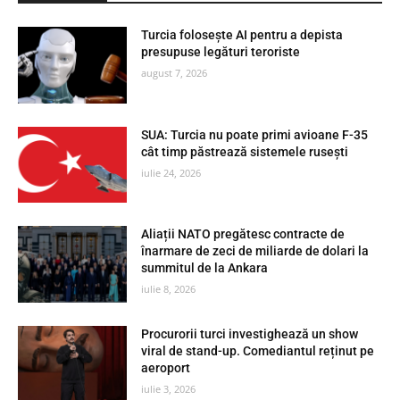
Turcia folosește AI pentru a depista
presupuse legături teroriste
august 7, 2026
SUA: Turcia nu poate primi avioane F-35
cât timp păstrează sistemele rusești
iulie 24, 2026
Aliații NATO pregătesc contracte de
înarmare de zeci de miliarde de dolari la
summitul de la Ankara
iulie 8, 2026
Procurorii turci investighează un show
viral de stand-up. Comediantul reținut pe
aeroport
iulie 3, 2026