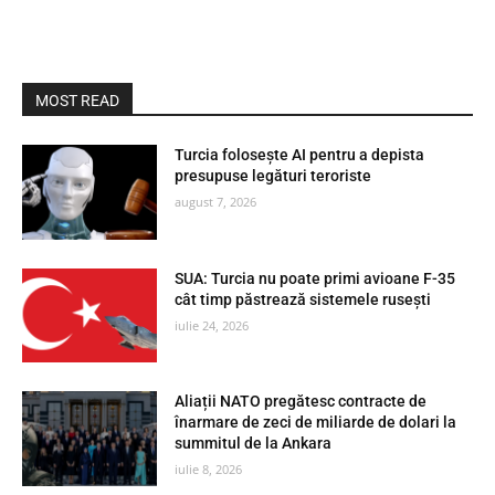
MOST READ
Turcia folosește AI pentru a depista
presupuse legături teroriste
august 7, 2026
SUA: Turcia nu poate primi avioane F-35
cât timp păstrează sistemele rusești
iulie 24, 2026
Aliații NATO pregătesc contracte de
înarmare de zeci de miliarde de dolari la
summitul de la Ankara
iulie 8, 2026