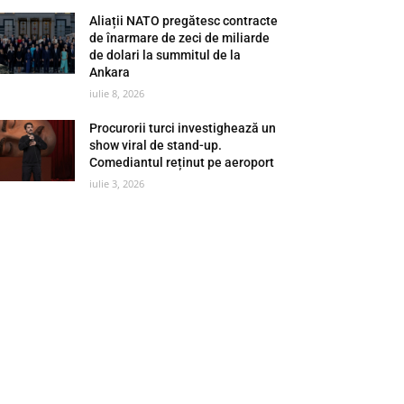
Aliații NATO pregătesc contracte
de înarmare de zeci de miliarde
de dolari la summitul de la
Ankara
iulie 8, 2026
Procurorii turci investighează un
show viral de stand-up.
Comediantul reținut pe aeroport
iulie 3, 2026