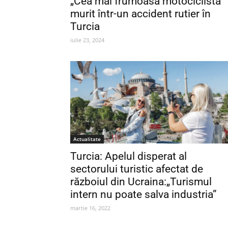
„Cea mai frumoasă motociclistă”
murit într-un accident rutier în
Turcia
iulie 23, 2024
Actualitate
Turcia: Apelul disperat al
sectorului turistic afectat de
războiul din Ucraina:„Turismul
intern nu poate salva industria”
martie 16, 2022