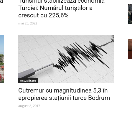
 a
Turismul stabilizează economia
Turciei: Numărul turiștilor a
crescut cu 225,6%
mai 25, 2022
Actualitate
Cutremur cu magnitudinea 5,3 în
apropierea stațiunii turce Bodrum
august 8, 2017