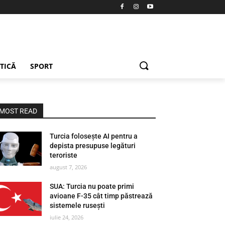
ETICĂ
SPORT
MOST READ
Turcia folosește AI pentru a
depista presupuse legături
teroriste
august 7, 2026
SUA: Turcia nu poate primi
avioane F-35 cât timp păstrează
sistemele rusești
iulie 24, 2026