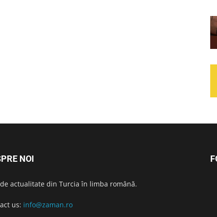
PRE NOI
F
i de actualitate din Turcia în limba română.
act us:
info@zaman.ro