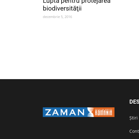
Lupta pentru protejarea
biodiversităţii
decembrie 5, 2016
DES
Știr
Cont