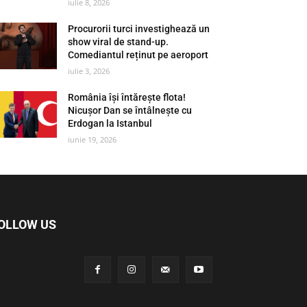
iulie 8, 2026
Procurorii turci investighează un
show viral de stand-up.
Comediantul reținut pe aeroport
iulie 3, 2026
România își întărește flota!
Nicușor Dan se întâlnește cu
Erdogan la Istanbul
iunie 19, 2026
OLLOW US