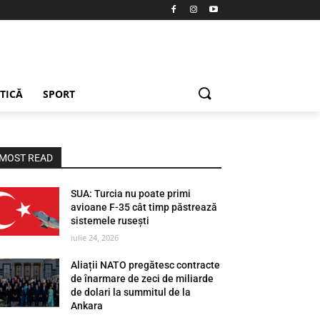
ETICĂ
SPORT
MOST READ
SUA: Turcia nu poate primi
avioane F-35 cât timp păstrează
sistemele rusești
iulie 24, 2026
Aliații NATO pregătesc contracte
de înarmare de zeci de miliarde
de dolari la summitul de la
Ankara