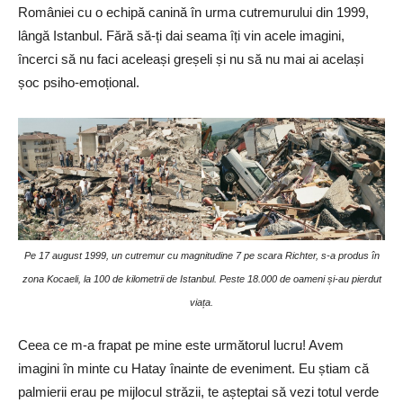
României cu o echipă canină în urma cutremurului din 1999,
lângă Istanbul. Fără să-ți dai seama îți vin acele imagini,
încerci să nu faci aceleași greșeli și nu să nu mai ai același
șoc psiho-emoțional.
Pe 17 august 1999, un cutremur cu magnitudine 7 pe scara Richter, s-a produs în
zona Kocaeli, la 100 de kilometrii de Istanbul. Peste 18.000 de oameni și-au pierdut
viața.
Ceea ce m-a frapat pe mine este următorul lucru! Avem
imagini în minte cu Hatay înainte de eveniment. Eu știam că
palmierii erau pe mijlocul străzii, te așteptai să vezi totul verde