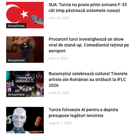
SUA: Turcia nu poate primi avioane F-35
cât timp păstrează sistemele rusești
iulie 24, 2026
Actualitate
Procurorii turci investighează un show
viral de stand-up. Comediantul reținut pe
aeroport
iulie 3, 2026
Actualitate
Bucureștiul celebrează cultura! Tinerele
artiste ale României au strălucit la IFLC
2026
iunie 8, 2026
Actualitate
Turcia folosește AI pentru a depista
presupuse legături teroriste
august 7, 2026