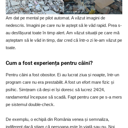
Am dat pe mental pe pilot automat. A văzut imagini de
nedescris. Imagini pe care nu le aștept să le văd rapid. Prea s-
au desfășurat toate în timp alert. Am văzut situații pe care mă
așteptam să le văd in timp, dar cred că într-o zi le-am văzut pe
toate.
Cum a fost experiența pentru câini?
Pentru câini a fost obositor. Ei au lucrat ziua și noapte, într-un
program care nu era prestabilit. A fost un efort mare fizic și
psihic. Simțeam că deși ei își doresc să lucrez 24/24,
randamentul începuse să scadă. Fapt pentru care pe s-a mers
pe sistemul double-check.
De exemplu, o echipă din România venea și semnaliza,
indiferent dacă știam că persoana este în viață sau nu. Noi