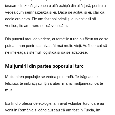
ieșeam din zonă și venea o altă echipă din altă țară, pentru a
vedea cum semnalizează și ei. Dacă se agitau și ei, clar că
acolo era ceva. Fie am fost noi primii și au venit alții să
verifice, fie am mers noi să verificăm.
Din punctul meu de vedere, autoritățile turce au făcut tot ce se
putea uman pentru a salva cât mai multe vieți. Au încercat să
ne înțeleagă sistemul, logistica și să se adapteze.
Mulțumirii din partea poporului turc
Mulțumirea populație se vedea pe stradă. Te trăgeau, te
felicitau, te îmbrățișau, îți sărutau mâna, mulțumeau foarte
mult.
Eu fiind profesor de etologie, am avut voluntari turci care au
venit în România și când auzeau că am fost în Turcia, îmi