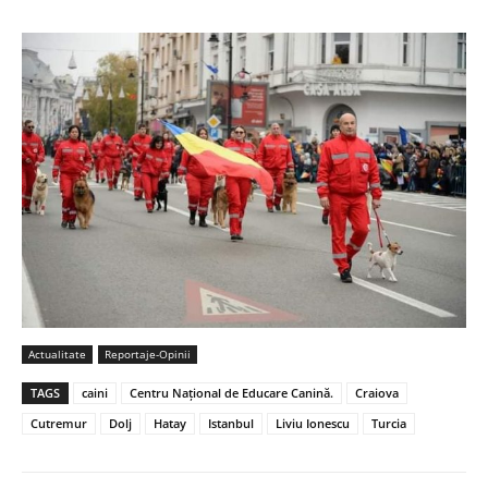
Actualitate
Reportaje-Opinii
TAGS
caini
Centru Național de Educare Canină.
Craiova
Cutremur
Dolj
Hatay
Istanbul
Liviu Ionescu
Turcia