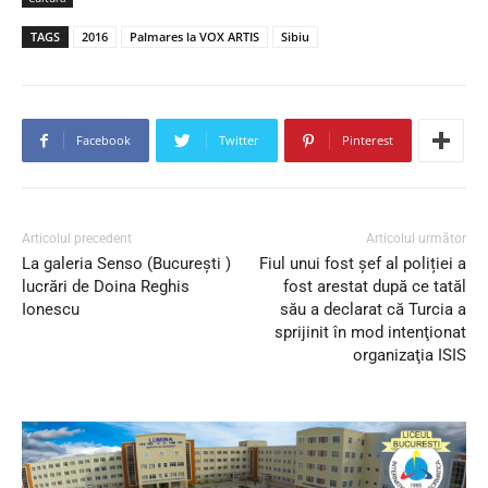
TAGS
2016
Palmares la VOX ARTIS
Sibiu
Facebook
Twitter
Pinterest
Articolul precedent
Articolul următor
La galeria Senso (Bucureşti )
Fiul unui fost șef al poliției a
lucrări de Doina Reghis
fost arestat după ce tatăl
Ionescu
său a declarat că Turcia a
sprijinit în mod intenţionat
organizaţia ISIS