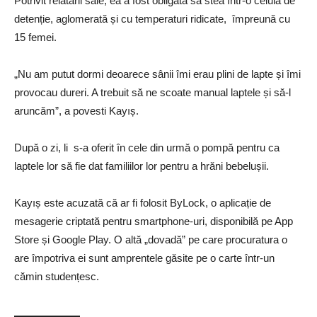
Potrivit relatării sale, ea a fost obligată să stea într-o celulă de
detenție, aglomerată și cu temperaturi ridicate, împreună cu
15 femei.
„Nu am putut dormi deoarece sânii îmi erau plini de lapte și îmi
provocau dureri. A trebuit să ne scoate manual laptele și să-l
aruncăm”, a povesti Kayıș.
După o zi, li s-a oferit în cele din urmă o pompă pentru ca
laptele lor să fie dat familiilor lor pentru a hrăni bebelușii.
Kayıș este acuzată că ar fi folosit ByLock, o aplicație de
mesagerie criptată pentru smartphone-uri, disponibilă pe App
Store și Google Play. O altă „dovadă” pe care procuratura o
are împotriva ei sunt amprentele găsite pe o carte într-un
cămin studențesc.