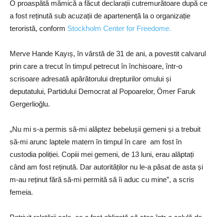
O proaspătă mămică a făcut declarații cutremurătoare după ce
a fost reținută sub acuzații de apartenență la o organizație
teroristă, conform
Stockholm Center for Freedome.
Merve Hande Kayıș, în vârstă de 31 de ani, a povestit calvarul
prin care a trecut în timpul petrecut în închisoare, într-o
scrisoare adresată apărătorului drepturilor omului și
deputatului, Partidului Democrat al Popoarelor, Ömer Faruk
Gergerlioğlu.
„Nu mi s-a permis să-mi alăptez bebelușii gemeni și a trebuit
să-mi arunc laptele matern în timpul în care am fost în
custodia poliției. Copiii mei gemeni, de 13 luni, erau alăptați
când am fost reținută. Dar autorităților nu le-a păsat de asta și
m-au reținut fără să-mi permită să îi aduc cu mine”, a scris
femeia.