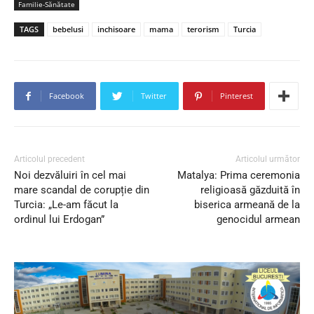
Familie-Sănătate
TAGS
bebelusi
inchisoare
mama
terorism
Turcia
Facebook
Twitter
Pinterest
Articolul precedent
Articolul următor
Noi dezvăluiri în cel mai
Matalya: Prima ceremonia
mare scandal de corupție din
religioasă găzduită în
Turcia: „Le-am făcut la
biserica armeană de la
ordinul lui Erdogan”
genocidul armean