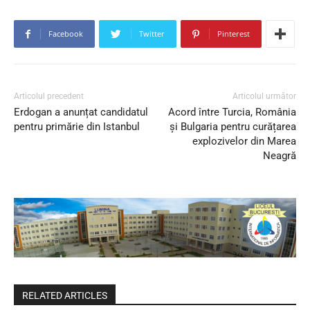
Facebook
Twitter
Pinterest
Articolul precedent
Articolul următor
Erdogan a anunțat candidatul
Acord între Turcia, România
pentru primărie din Istanbul
și Bulgaria pentru curățarea
explozivelor din Marea
Neagră
RELATED ARTICLES