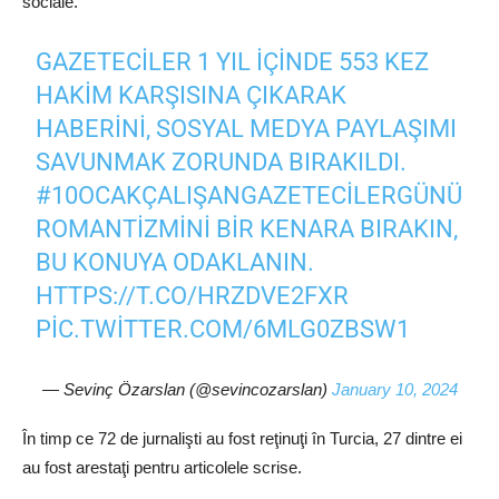
sociale.
GAZETECILER 1 YIL IÇINDE 553 KEZ
HAKIM KARŞISINA ÇIKARAK
HABERINI, SOSYAL MEDYA PAYLAŞIMI
SAVUNMAK ZORUNDA BIRAKILDI.
#10OCAKÇALIŞANGAZETECILERGÜNÜ
ROMANTIZMINI BIR KENARA BIRAKIN,
BU KONUYA ODAKLANIN.
HTTPS://T.CO/HRZDVE2FXR
PIC.TWITTER.COM/6MLG0ZBSW1
— Sevinç Özarslan (@sevincozarslan)
January 10, 2024
În timp ce 72 de jurnalişti au fost reţinuţi în Turcia, 27 dintre ei
au fost arestaţi pentru articolele scrise.