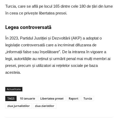
Turcia, care se află pe locul 165 dintre cele 180 de țări din lume
în ceea ce privește libertatea presei.
Legea controversată
În 2023, Partidul Justiției și Dezvoltării (AKP) a adoptat o
legislație controversată care a incriminat difuzarea de
„informații false sau înșelătoare”. De la intrarea în vigoare a
legii, autoritățile au reținut și urmărit penal mai mulți membri ai
presei, precum și utilizatori ai rețelelor sociale pe baza
acesteia.
Actualitate
TAGS
10 ianuarie
Libertatea presei
Raport
Turcia
ziua jurnalistilor
ziua ziaristilor