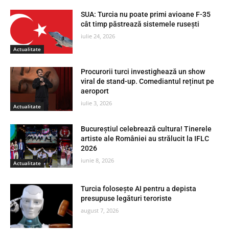
SUA: Turcia nu poate primi avioane F-35
cât timp păstrează sistemele rusești
iulie 24, 2026
Actualitate
Procurorii turci investighează un show
viral de stand-up. Comediantul reținut pe
aeroport
iulie 3, 2026
Actualitate
Bucureștiul celebrează cultura! Tinerele
artiste ale României au strălucit la IFLC
2026
iunie 8, 2026
Actualitate
Turcia folosește AI pentru a depista
presupuse legături teroriste
august 7, 2026