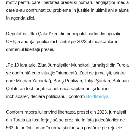
motiv pentru care libertatea presei și numărul angajaților media
care s-au confruntat cu probleme în justiție în ultimii ani a ajuns
în agenda zilei.
Deputatuș Utku Çakırözer, din principalul partid din opoziție,
CHP, a anunţat publicului bilanţul pe 2023 al încălcărilor în
domeniul libertăţii presei.
„Pe 10 ianuarie, Ziua Jurnaliştilor Muncitori, jurnaliştii din Turcia
se confruntă cu o situaţie întunecată. Zeci de jurnalişti, printre
care Merdan Yanardağ, Barış Pehlivan, Tolga Şardan, Batuhan
Çolak, au fost forţaţi să petreacă săptămâni şi luni în
închisoare”, declară politicianul, conform
BoldMedya.
Conform raportului privind libertatea presei din 2023, jurnaliştii
din Turcia au fost forţaţi să se prezinte în faţa judecătorilor de
563 de ori într-un an în urma ştirilor sau postările pe reţelele