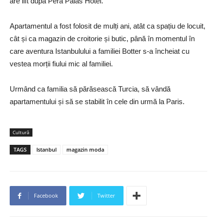
are lift după Pera Palas Hotel.
Apartamentul a fost folosit de mulți ani, atât ca spațiu de locuit,
cât și ca magazin de croitorie și butic, până în momentul în
care aventura Istanbulului a familiei Botter s-a încheiat cu
vestea morții fiului mic al familiei.
Urmând ca familia să părăsească Turcia, să vândă
apartamentului și să se stabilit în cele din urmă la Paris.
Cultură
TAGS
Istanbul
magazin moda
Facebook
Twitter