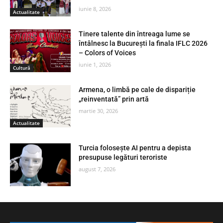
iunie 8, 2026
Actualitate
Tinere talente din întreaga lume se
întâlnesc la București la finala IFLC 2026
– Colors of Voices
iunie 1, 2026
Cultură
Armena, o limbă pe cale de dispariție
„reinventată” prin artă
martie 30, 2026
Actualitate
Turcia folosește AI pentru a depista
presupuse legături teroriste
august 7, 2026