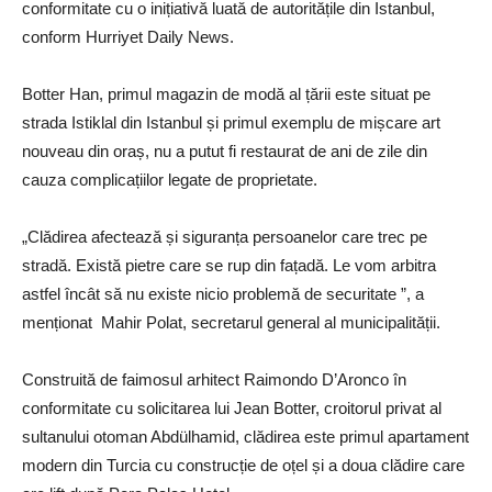
conformitate cu o inițiativă luată de autoritățile din Istanbul,
conform Hurriyet Daily News.
Botter Han, primul magazin de modă al țării este situat pe
strada Istiklal din Istanbul și primul exemplu de mișcare art
nouveau din oraș, nu a putut fi restaurat de ani de zile din
cauza complicațiilor legate de proprietate.
„Clădirea afectează și siguranța persoanelor care trec pe
stradă. Există pietre care se rup din fațadă. Le vom arbitra
astfel încât să nu existe nicio problemă de securitate ”, a
menționat Mahir Polat, secretarul general al municipalității.
Construită de faimosul arhitect Raimondo D’Aronco în
conformitate cu solicitarea lui Jean Botter, croitorul privat al
sultanului otoman Abdülhamid, clădirea este primul apartament
modern din Turcia cu construcție de oțel și a doua clădire care