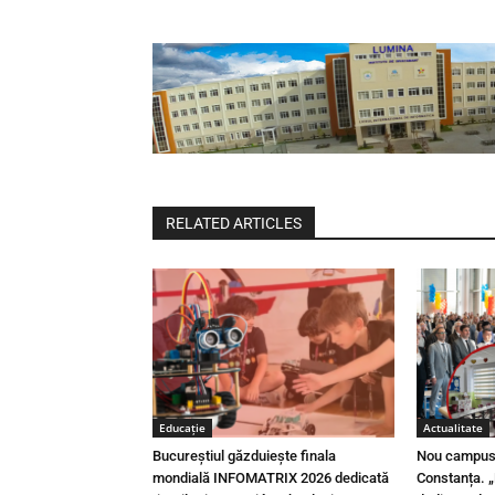
RELATED ARTICLES
Educaţie
Actualitate
Bucureștiul găzduiește finala
Nou campus 
mondială INFOMATRIX 2026 dedicată
Constanța. „