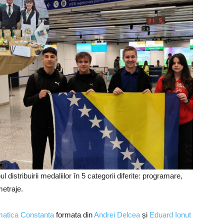
l distribuirii medaliilor în 5 categorii diferite: programare,
metraje.
rmatica Constanta
formata din
Andrei Delcea
și
Eduard Ionut