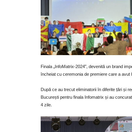
Finala „InfoMatrix-2024”, devenită un brand imp
încheiat cu ceremonia de premiere care a avut 
După ce au trecut eliminatorii în diferite țări și r
București pentru finala Infomatrix și au concura
4 zile.