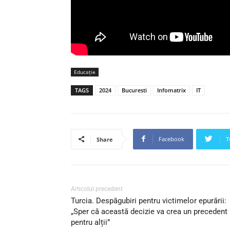
Educaţie
TAGS
2024
Bucuresti
Infomatrix
IT
Facebook
T
Share
Articolul precedent
Turcia. Despăgubiri pentru victimelor epurării:
„Sper că această decizie va crea un precedent
pentru alții”