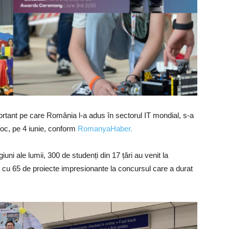
ortant pe care România l-a adus în sectorul IT mondial, s-a
loc, pe 4 iunie, conform
RomanyaHaber.
egiuni ale lumii, 300 de studenți din 17 țări au venit la
t cu 65 de proiecte impresionante la concursul care a durat