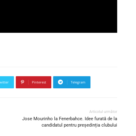
witter
Pinterest
Telegram
Articolul următor
Jose Mourinho la Fenerbahce. Idee furată de la
candidatul pentru președinția clubului