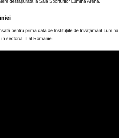
miere desfășurată la Sala Sporturilor Lumina Arena.
niei
ansată pentru prima dată de Instituțiile de Învățământ Lumina
 în sectorul IT al României.