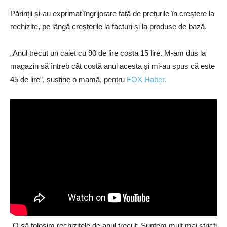
Părinții și-au exprimat îngrijorare față de prețurile în creștere la
rechizite, pe lângă creșterile la facturi și la produse de bază.
„Anul trecut un caiet cu 90 de lire costa 15 lire. M-am dus la
magazin să întreb cât costă anul acesta și mi-au spus că este
45 de lire”, susține o mamă, pentru
FOX Haber.
„O să folosim rechizitele de anul trecut. Suntem mult mai stricți