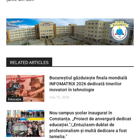
RELATED ARTICLES
Bucureștiul găzduiește finala mondială
INFOMATRIX 2026 dedicată tinerilor
inovatori în tehnologie
mai 15, 2026
Educaţie
Nou campus școlar inaugurat în
Constanța. „Proiect de anvergură dedicat
educației.”/„Entuziasm dublat de
profesionalism și multă dedicare a fost
temelia.”