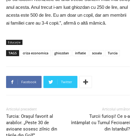
anul acesta. Anul trecut i-am luat ghiozdan cu 250 de lire, anul
acesta este 500 de lire. Eu am doar un copil, dar am membrii
ai familiei care au 3-4 copii.”, afirmă o altă mămică.
Educaţie
TAGS
criza economica
ghiozdan
inflatie
scoala
Turcia
Facebook
Twitter
Articolul precedent
Articolul următor
Turcia: Orașul favorit al
Turcii furioși! Ce s-a
arabilor. „Peste 30 de
întâmplat cu Turnul Fecioarei
avioane sosesc zilnic din
din Istanbul?
țările din Golf”