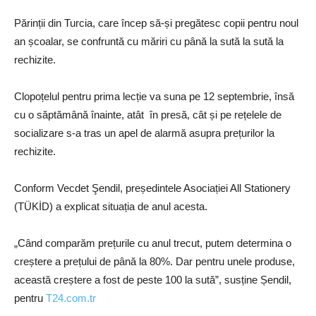
Părinții din Turcia, care încep să-și pregătesc copii pentru noul
an școalar, se confruntă cu măriri cu până la sută la sută la
rechizite.
Clopoțelul pentru prima lecție va suna pe 12 septembrie, însă
cu o săptămână înainte, atât în presă, cât și pe rețelele de
socializare s-a tras un apel de alarmă asupra prețurilor la
rechizite.
Conform Vecdet Şendil, președintele Asociației All Stationery
(TÜKİD) a explicat situația de anul acesta.
„Când comparăm prețurile cu anul trecut, putem determina o
creștere a prețului de până la 80%. Dar pentru unele produse,
această creștere a fost de peste 100 la sută”, susține Șendil,
pentru
T24.com.tr