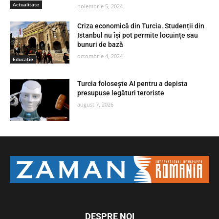
Actualitate
noiembrie 5, 2024
Criza economică din Turcia. Studenții din
Istanbul nu își pot permite locuințe sau
bunuri de bază
octombrie 4, 2024
Educaţie
Turcia folosește AI pentru a depista
presupuse legături teroriste
august 7, 2026
DESPRE NOI