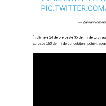
PIC.TWITTER.CO
— ZamanRomâni
În ultimele 24 de ore peste 35 de mii de turcii au i
aproape 150 de mii de concetățeni, potrivit agenți