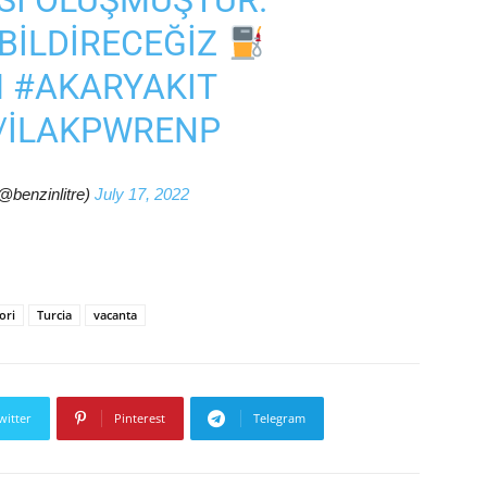
ISI OLUŞMUŞTUR.
 BILDIRECEĞIZ
M
#AKARYAKIT
M/ILAKPWRENP
(@benzinlitre)
July 17, 2022
ori
Turcia
vacanta
witter
Pinterest
Telegram