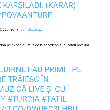
 KARŞILADI. (KARAR)
M/PQVAANTURF
OLDmedya)
July 18, 2022
âmpina pe expați cu muzica la acordeon și bunătăți precum
EDIRNE
I-AU PRIMIT PE
E TRĂIESC ÎN
UZICĂ LIVE ȘI CU
EY
#TURCIA
#TATIL
://T.CO/DWUEC3LHBU