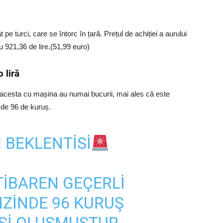
 pe turci, care se întorc în țară. Prețul de achiției a aurului
u 921,36 de lire.(51,99 euro)
 liră
l acesta cu mașina au numai bucurii, mai ales că este
ă de 96 de kuruș.
 BEKLENTISI
TIBAREN GEÇERLI
ZINDE 96 KURUŞ