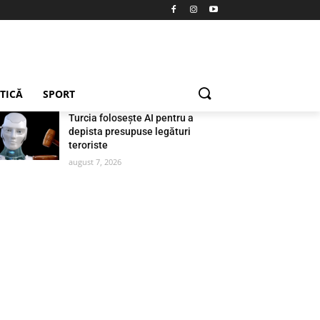
ETICĂ
SPORT
Turcia folosește AI pentru a
depista presupuse legături
teroriste
august 7, 2026