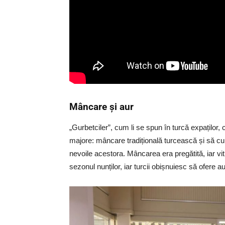
Mâncare și aur
„Gurbetciler”, cum li se spun în turcă expaților, 
majore: mâncare tradițională turcească și să cum
nevoile acestora. Mâncarea era pregătită, iar vitr
sezonul nunților, iar turcii obișnuiesc să ofere aur