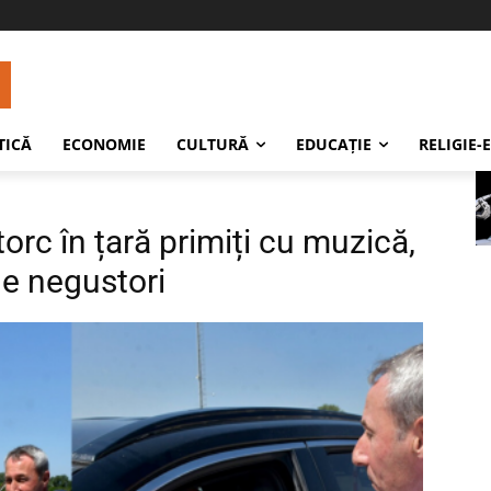
TICĂ
ECONOMIE
CULTURĂ
EDUCAŢIE
RELIGIE-
torc în țară primiți cu muzică,
 de negustori