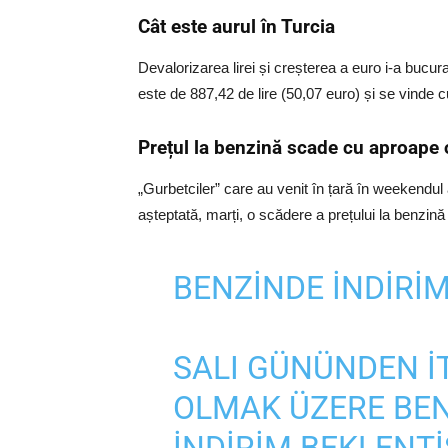
Cât este aurul în Turcia
Devalorizarea lirei și creșterea a euro i-a bucurat
este de 887,42 de lire (50,07 euro) și se vinde c
Prețul la benzină scade cu aproape o
„Gurbetciler” care au venit în țară în weekendu
așteptată, marți, o scădere a prețului la benzin
BENZINDE İNDIRIM
SALI GÜNÜNDEN I
OLMAK ÜZERE BEN