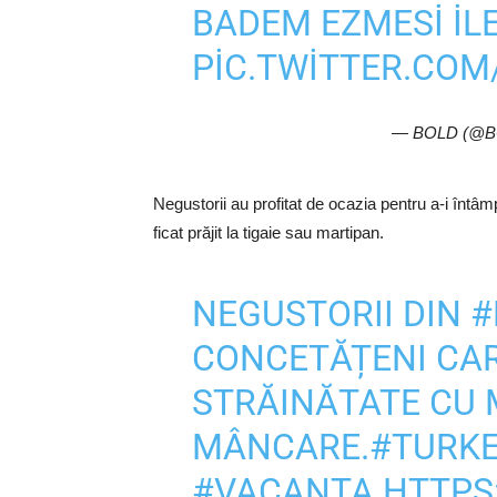
BADEM EZMESI ILE
PIC.TWITTER.CO
— BOLD (@B
Negustorii au profitat de ocazia pentru a-i înt
ficat prăjit la tigaie sau martipan.
NEGUSTORII DIN
#
CONCETĂȚENI CAR
STRĂINĂTATE CU M
MÂNCARE.
#TURK
#VACANTA
HTTPS