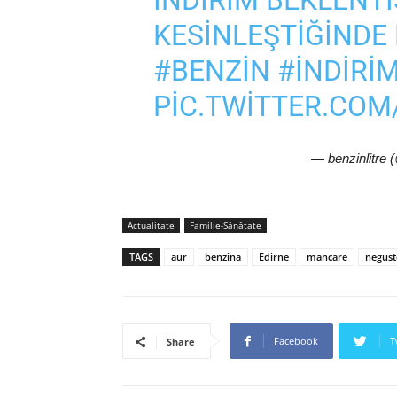
INDIRIM BEKLENT
KESINLEŞTIĞINDE
#BENZIN
#INDIRI
PIC.TWITTER.CO
— benzinlitre 
Actualitate
Familie-Sănătate
TAGS
aur
benzina
Edirne
mancare
negust
Facebook
T
Share