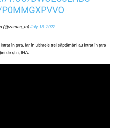
M/P0MMGXPVVO
a (@zaman_ro)
July 18, 2022
ntrat în țara, iar în ultimele trei săptămâni au intrat în țara
ei de știri, IHA.