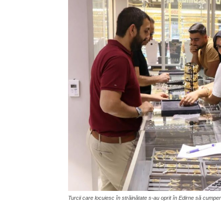
Turcii care locuiesc în străinătate s-au oprit în Edirne să cumper