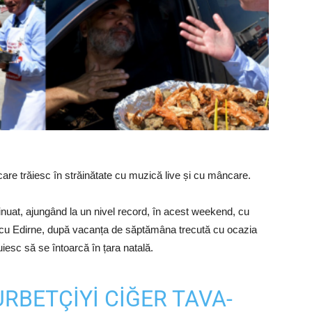
care trăiesc în străinătate cu muzică live și cu mâncare.
ntinuat, ajungând la un nivel record, în acest weekend, cu
a cu Edirne, după vacanța de săptămâna trecută cu ocazia
iesc să se întoarcă în țara natală.
URBETÇIYI CIĞER TAVA-