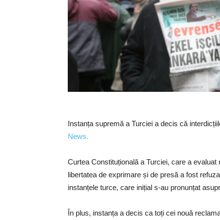
Instanța supremă a Turciei a decis că interdicțiile
News.
Curtea Constituțională a Turciei, care a evaluat 
libertatea de exprimare și de presă a fost refuzat
instanțele turce, care inițial s-au pronunțat asupr
În plus, instanța a decis ca toți cei nouă reclam