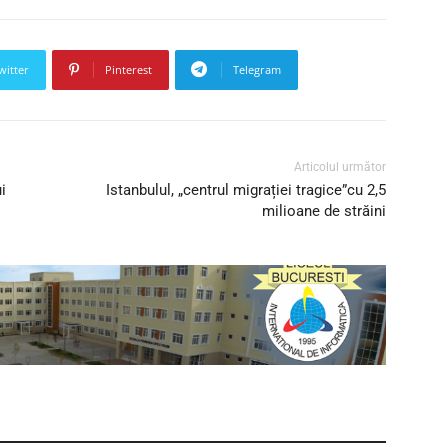
witter
Pinterest
Telegram
Articolul următor
i
Istanbulul, „centrul migrației tragice”cu 2,5
milioane de străini