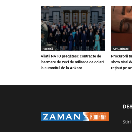
Politică
Actualitate
Aliații NATO pregătesc contracte de
Procurorii t
înarmare de zeci de miliarde de dolari
show viral d
la summitul de la Ankara
reținut pe a
DES
Știr