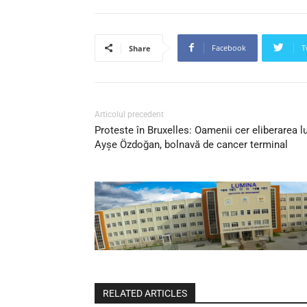
Facebook
T
Share
Articolul precedent
Proteste în Bruxelles: Oamenii cer eliberarea lu
Ayşe Özdoğan, bolnavă de cancer terminal
RELATED ARTICLES