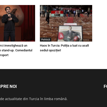
Politică
urci investighează un
Haos în Turcia: Poliția a luat cu asalt
e stand-up. Comediantul
sediul opoziției!
eroport
PRE NOI
F
i de actualitate din Turcia în limba română.