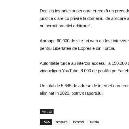
Decizia instanței superioare creează un preceden
juridice clare cu privire la domeniul de aplicare al 
nu permit practici arbitrare”.
Aproape 60.000 de site-uri web au fost interzise de
pentru Libertatea de Expresie din Turcia.
Autoritățile turce au interzis accesul la 150.00
videoclipuri YouTube, 8.000 de postări pe Faceb
Un total de 5.645 de adrese de internet care conțin 
eliminat în 2020, potrivit raportului.
Politică
TAGS
cenzura
Evresel
Turcia