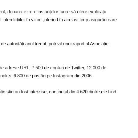
t, deoarece cere instanțelor turce să ofere explicații
interdicțiilor în viitor, „oferind în același timp asigurări care
 autorități anul trecut, potrivit unui raport al Asociației
0 de adrese URL, 7.500 de conturi de Twitter, 12.000 de
ook și 6.800 de postări pe Instagram din 2006.
știri au fost interzise, ​​conținutul din 4.620 dintre ele fiind