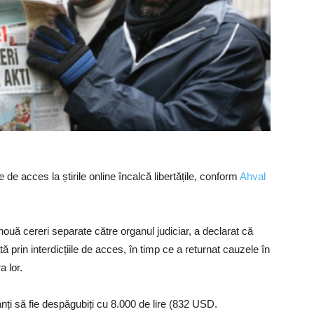
 de acces la știrile online încalcă libertățile, conform
Ahval
nouă cereri separate către organul judiciar, a declarat că
ă prin interdicțiile de acces, în timp ce a returnat cauzele în
a lor.
anți să fie despăgubiți cu 8.000 de lire (832 USD.