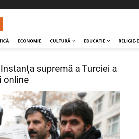
TICĂ
ECONOMIE
CULTURĂ
EDUCAŢIE
RELIGIE-
 Instanța supremă a Turciei a
i online