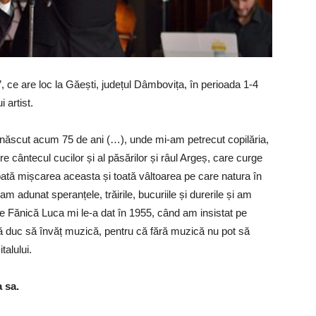
, ce are loc la Găești, județul Dâmbovița, în perioada 1-4
 artist.
 născut acum 75 de ani (…), unde mi-am petrecut copilăria,
ntre cântecul cucilor și al păsărilor și râul Argeș, care curge
oată mișcarea aceasta și toată vâltoarea pe care natura în
m adunat speranțele, trăirile, bucuriile și durerile și am
care Fănică Luca mi le-a dat în 1955, când am insistat pe
duc să învăț muzică, pentru că fără muzică nu pot să
talului.
a sa.