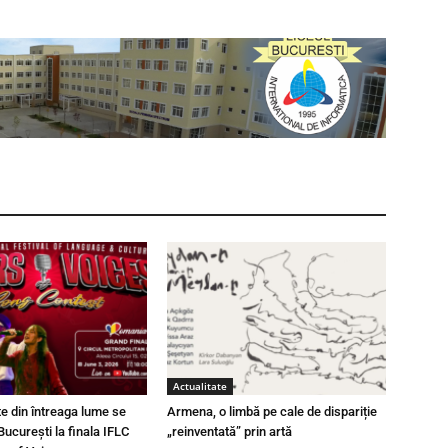
Actualitate
te din întreaga lume se
Armena, o limbă pe cale de dispariție
București la finala IFLC
„reinventată” prin artă