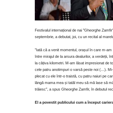
Festivalul internațional de nai ”Gheorghe Zamfir”
septembrie, a debutat, joi, cu un recital al marelui
”Iată că a venit momentul, orașul în care m-am
între mirajul de la arsura dealurilor, a verdeții, î
la câțiva kilometri. M-am lăsat impresionat de t
cele patru anotimpuri o varsă peste noi (…). Mi-a
plecat cu ele într-o traistă, cu patru naiuri pe 
lângă mama mea și tatăl meu să mă lase să mă 
trăiesc”, a spus Gheorghe Zamfir, în debutul reci
El a povestit publicului cum a început carier