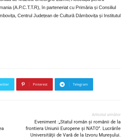
mania (A.P.C.T.T.R), în parteneriat cu Primăria și Consiliul
mbovița, Centrul Județean de Cultură Dâmbovița și Institutul
witter
Pinterest
Telegram
Articolul următor
Eveniment :„Statul român şi românii de la
ea
frontiera Uniunii Europene şi NATO”. Lucrările
Universităţii de Vară de la Izvoru Mureşului.