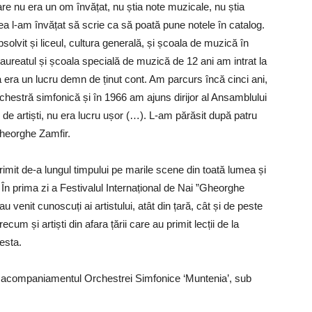
are nu era un om învățat, nu știa note muzicale, nu știa
ceea l-am învățat să scrie ca să poată pune notele în catalog.
bsolvit și liceul, cultura generală, și școala de muzică în
aureatul și școala specială de muzică de 12 ani am intrat la
era un lucru demn de ținut cont. Am parcurs încă cinci ani,
orchestră simfonică și în 1966 am ajuns dirijor al Ansamblului
 de artiști, nu era lucru ușor (…). L-am părăsit după patru
Gheorghe Zamfir.
rimit de-a lungul timpului pe marile scene din toată lumea și
În prima zi a Festivalul Internațional de Nai ”Gheorghe
au venit cunoscuți ai artistului, atât din țară, cât și de peste
recum și artiști din afara țării care au primit lecții de la
esta.
 în acompaniamentul Orchestrei Simfonice ‘Muntenia’, sub