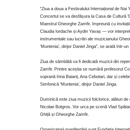
”Ziua a doua a Festivalului Internațional de Nai
Concertul se va desfășura la Casa de Cultură ‘D
Maestrul Gheorghe Zamfir, împreună cu invitații
Claudia Iordache și Aydin Yavaș — vor interpreta
instrumentale sau lucrări ale muzicianului Ghe
‘Muntenia’, dirijor Daniel Jinga”, se arată într-un
Ziua de sâmbătă va fi dedicată muzicii din repert
Zamfir. Printre aceștia se numără profesorul Co
soprană Irina Baianț, Ana Cebotari, dar și celeb
Simfonică ‘Muntenia’, dirijor Daniel Jinga.
Duminică este ziua muzicii folclorice, alături de
Nicolae Botgros. Vor urca pe scenă Vlad Spătar
Ghiță și Gheorghe Zamfir.
Organizatorii manifestării sunt Fundația Intern