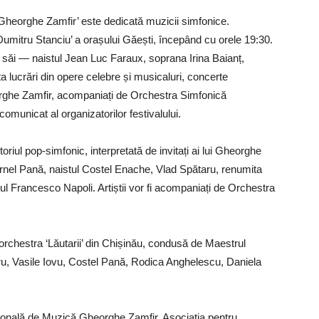
 ‘Gheorghe Zamfir’ este dedicată muzicii simfonice.
umitru Stanciu’ a orașului Găești, începând cu orele 19:30.
 săi — naistul Jean Luc Faraux, soprana Irina Baianț,
 lucrări din opere celebre și musicaluri, concerte
orghe Zamfir, acompaniați de Orchestra Simfonică
 comunicat al organizatorilor festivalului.
oriul pop-simfonic, interpretată de invitați ai lui Gheorghe
rnel Pană, naistul Costel Enache, Vlad Spătaru, renumita
rul Francesco Napoli. Artiștii vor fi acompaniați de Orchestra
 orchestra ‘Lăutarii’ din Chișinău, condusă de Maestrul
u, Vasile Iovu, Costel Pană, Rodica Anghelescu, Daniela
ațională de Muzică Gheorghe Zamfir, Asociația pentru