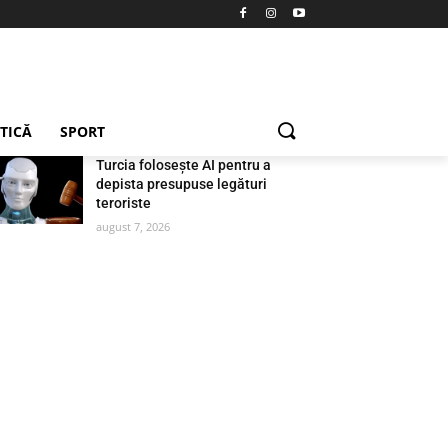
ETICĂ
SPORT
Turcia folosește AI pentru a
depista presupuse legături
teroriste
august 7, 2026