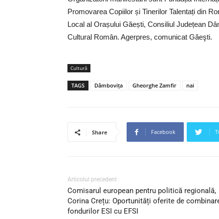
Promovarea Copiilor și Tinerilor Talentați din Ro
Local al Orașului Găești, Consiliul Județean Dâ
Cultural Român. Agerpres, comunicat Găeşti.
Cultură
TAGS
Dâmbovița
Gheorghe Zamfir
nai
Facebook
T
Share
Articolul precedent
Comisarul european pentru politică regională,
Corina Crețu: Oportunități oferite de combinar
fondurilor ESI cu EFSI