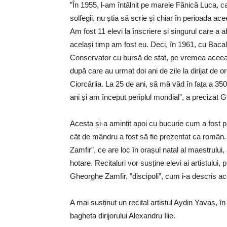
”În 1955, l-am întâlnit pe marele Fănică Luca, c
solfegii, nu știa să scrie și chiar în perioada a
Am fost 11 elevi la înscriere și singurul care a a
același timp am fost eu. Deci, în 1961, cu Bacal
Conservator cu bursă de stat, pe vremea aceea 
după care au urmat doi ani de zile la dirijat de 
Ciorcârlia. La 25 de ani, să mă văd în fața a 350
ani și am început periplul mondial”, a precizat 
Acesta și-a amintit apoi cu bucurie cum a fost p
cât de mândru a fost să fie prezentat ca român. 
Zamfir”, ce are loc în orașul natal al maestrului, 
hotare. Recitaluri vor susține elevi ai artistului, p
Gheorghe Zamfir, ”discipoli”, cum i-a descris ac
A mai susținut un recital artistul Aydin Yavaș,
bagheta dirijorului Alexandru Ilie.