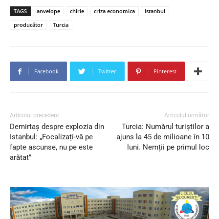
TAGS
anvelope
chirie
criza economica
Istanbul
producător
Turcia
Facebook
Twitter
Pinterest
Articolul precedent
Articolul următor
Demirtaș despre explozia din
Turcia: Numărul turiștilor a
Istanbul: „Focalizați-vă pe
ajuns la 45 de milioane în 10
fapte ascunse, nu pe este
luni. Nemții pe primul loc
arătat”