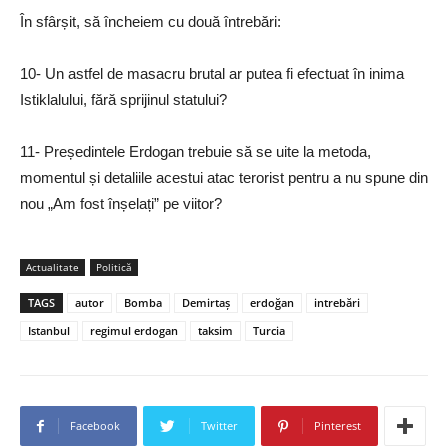
În sfârșit, să încheiem cu două întrebări:
10- Un astfel de masacru brutal ar putea fi efectuat în inima
Istiklalului, fără sprijinul statului?
11- Președintele Erdogan trebuie să se uite la metoda,
momentul și detaliile acestui atac terorist pentru a nu spune din
nou „Am fost înșelați” pe viitor?
Actualitate
Politică
TAGS
autor
Bomba
Demirtaș
erdoğan
intrebări
Istanbul
regimul erdogan
taksim
Turcia
Facebook
Twitter
Pinterest