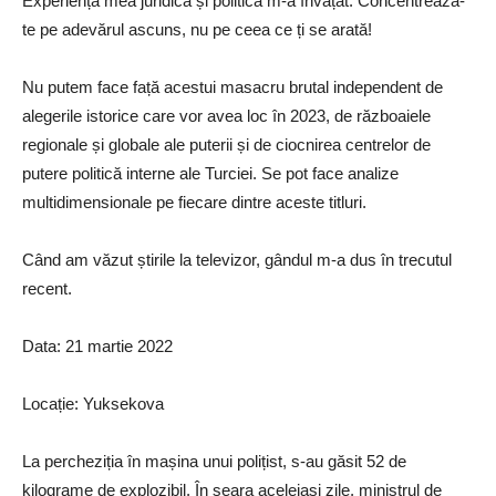
Experiența mea juridică și politică m-a învățat: Concentrează-
te pe adevărul ascuns, nu pe ceea ce ți se arată!
Nu putem face față acestui masacru brutal independent de
alegerile istorice care vor avea loc în 2023, de războaiele
regionale și globale ale puterii și de ciocnirea centrelor de
putere politică interne ale Turciei. Se pot face analize
multidimensionale pe fiecare dintre aceste titluri.
Când am văzut știrile la televizor, gândul m-a dus în trecutul
recent.
Data: 21 martie 2022
Locație: Yuksekova
La percheziția în mașina unui polițist, s-au găsit 52 de
kilograme de explozibil. În seara aceleiași zile, ministrul de