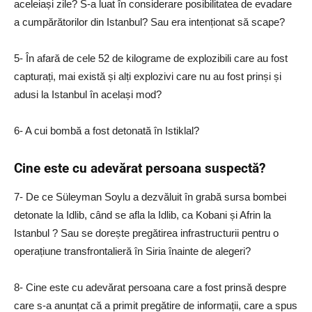
aceleiași zile? S-a luat în considerare posibilitatea de evadare
a cumpărătorilor din Istanbul? Sau era intenționat să scape?
5- În afară de cele 52 de kilograme de explozibili care au fost
capturați, mai există și alți explozivi care nu au fost prinși și
adusi la Istanbul în același mod?
6- A cui bombă a fost detonată în Istiklal?
Cine este cu adevărat persoana suspectă?
7- De ce Süleyman Soylu a dezvăluit în grabă sursa bombei
detonate la Idlib, când se afla la Idlib, ca Kobani și Afrin la
Istanbul ? Sau se dorește pregătirea infrastructurii pentru o
operațiune transfrontalieră în Siria înainte de alegeri?
8- Cine este cu adevărat persoana care a fost prinsă despre
care s-a anunțat că a primit pregătire de informații, care a spus