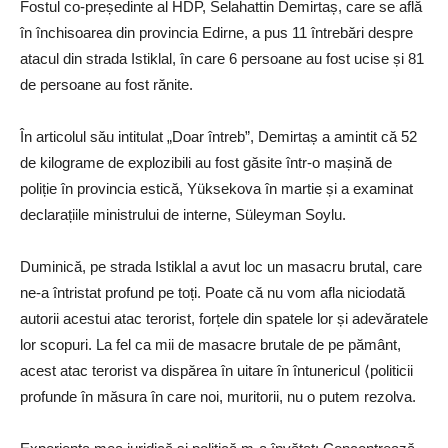
Fostul co-președinte al HDP, Selahattin Demirtaș, care se află
în închisoarea din provincia Edirne, a pus 11 întrebări despre
atacul din strada Istiklal, în care 6 persoane au fost ucise și 81
de persoane au fost rănite.
În articolul său intitulat „Doar întreb”, Demirtaș a amintit că 52
de kilograme de explozibili au fost găsite într-o mașină de
poliție în provincia estică, Yüksekova în martie și a examinat
declarațiile ministrului de interne, Süleyman Soylu.
Duminică, pe strada Istiklal a avut loc un masacru brutal, care
ne-a întristat profund pe toți. Poate că nu vom afla niciodată
autorii acestui atac terorist, forțele din spatele lor și adevăratele
lor scopuri. La fel ca mii de masacre brutale de pe pământ,
acest atac terorist va dispărea în uitare în întunericul ⟨politicii
profunde în măsura în care noi, muritorii, nu o putem rezolva.