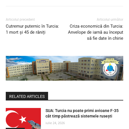
Articolul precedent
Articolul următor
Cutremur puternic în Turcia:
Criza economică din Turcia:
1 mort și 45 de răniți
Anvelope de iarnă au început
să fie date în chirie
RELATED ARTICLES
SUA: Turcia nu poate primi avioane F-35
cât timp păstrează sistemele rusești
iulie 24, 2026