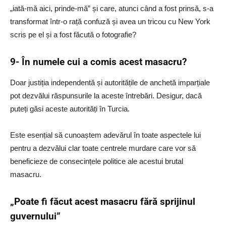
„iată-mă aici, prinde-mă” și care, atunci când a fost prinsă, s-a
transformat într-o rață confuză și avea un tricou cu New York
scris pe el și a fost făcută o fotografie?
9- În numele cui a comis acest masacru?
Doar justiția independentă și autoritățile de anchetă imparțiale
pot dezvălui răspunsurile la aceste întrebări. Desigur, dacă
puteți găsi aceste autorități în Turcia.
Este esențial să cunoaștem adevărul în toate aspectele lui
pentru a dezvălui clar toate centrele murdare care vor să
beneficieze de consecințele politice ale acestui brutal
masacru.
„Poate fi făcut acest masacru fără sprijinul
guvernului”