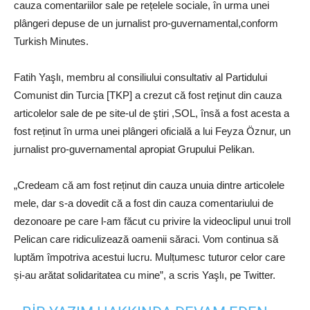
cauza comentariilor sale pe rețelele sociale, în urma unei
plângeri depuse de un jurnalist pro-guvernamental,conform
Turkish Minutes.
Fatih Yaşlı, membru al consiliului consultativ al Partidului
Comunist din Turcia [TKP] a crezut că fost reţinut din cauza
articolelor sale de pe site-ul de ştiri ,SOL, însă a fost acesta a
fost reținut în urma unei plângeri oficială a lui Feyza Öznur, un
jurnalist pro-guvernamental apropiat Grupului Pelikan.
„Credeam că am fost reținut din cauza unuia dintre articolele
mele, dar s-a dovedit că a fost din cauza comentariului de
dezonoare pe care l-am făcut cu privire la videoclipul unui troll
Pelican care ridiculizează oamenii săraci. Vom continua să
luptăm împotriva acestui lucru. Mulțumesc tuturor celor care
și-au arătat solidaritatea cu mine”, a scris Yaşlı, pe Twitter.