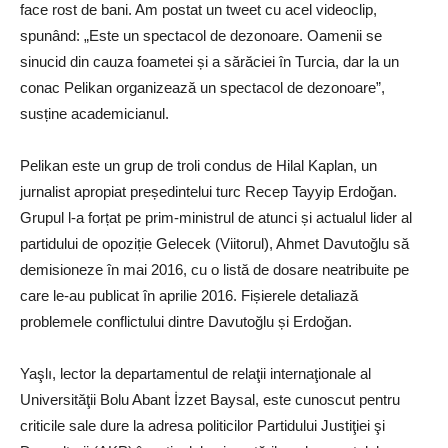
face rost de bani. Am postat un tweet cu acel videoclip,
spunând: „Este un spectacol de dezonoare. Oamenii se
sinucid din cauza foametei și a sărăciei în Turcia, dar la un
conac Pelikan organizează un spectacol de dezonoare”,
susține academicianul.
Pelikan este un grup de troli condus de Hilal Kaplan, un
jurnalist apropiat președintelui turc Recep Tayyip Erdoğan.
Grupul l-a forțat pe prim-ministrul de atunci și actualul lider al
partidului de opoziție Gelecek (Viitorul), Ahmet Davutoğlu să
demisioneze în mai 2016, cu o listă de dosare neatribuite pe
care le-au publicat în aprilie 2016. Fișierele detaliază
problemele conflictului dintre Davutoğlu și Erdoğan.
Yaşlı, lector la departamentul de relaţii internaţionale al
Universităţii Bolu Abant İzzet Baysal, este cunoscut pentru
criticile sale dure la adresa politicilor Partidului Justiţiei şi