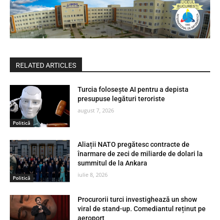
RELATED ARTICLES
Turcia folosește AI pentru a depista
presupuse legături teroriste
august 7, 2026
Politică
Aliații NATO pregătesc contracte de
înarmare de zeci de miliarde de dolari la
summitul de la Ankara
iulie 8, 2026
Politică
Procurorii turci investighează un show
viral de stand-up. Comediantul reținut pe
aeroport