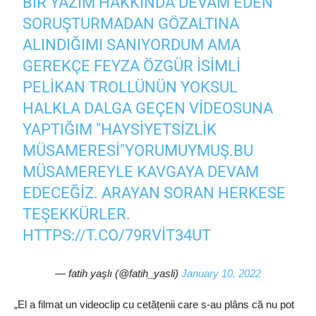
BIR YAZIM HAKKINDA DEVAM EDEN
SORUŞTURMADAN GÖZALTINA
ALINDIĞIMI SANIYORDUM AMA
GEREKÇE FEYZA ÖZGÜR ISIMLI
PELIKAN TROLLÜNÜN YOKSUL
HALKLA DALGA GEÇEN VIDEOSUNA
YAPTIĞIM "HAYSIYETSIZLIK
MÜSAMERESI"YORUMUYMUŞ.BU
MÜSAMEREYLE KAVGAYA DEVAM
EDECEĞIZ. ARAYAN SORAN HERKESE
TEŞEKKÜRLER.
HTTPS://T.CO/79RVIT34UT
— fatih yaşlı (@fatih_yasli)
January 10, 2022
„El a filmat un videoclip cu cetățenii care s-au plâns că nu pot