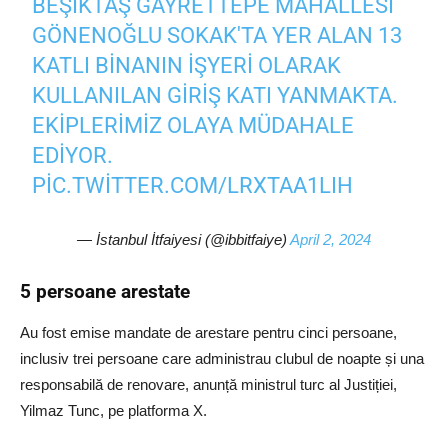
BEŞIKTAŞ GAYRETTEPE MAHALLESI
GÖNENOĞLU SOKAK'TA YER ALAN 13
KATLI BINANIN IŞYERI OLARAK
KULLANILAN GIRIŞ KATI YANMAKTA.
EKIPLERIMIZ OLAYA MÜDAHALE
EDIYOR.
PIC.TWITTER.COM/LRXTAA1LIH
— İstanbul İtfaiyesi (@ibbitfaiye)
April 2, 2024
5 persoane arestate
Au fost emise mandate de arestare pentru cinci persoane,
inclusiv trei persoane care administrau clubul de noapte și una
responsabilă de renovare, anunță ministrul turc al Justiției,
Yilmaz Tunc, pe platforma X.