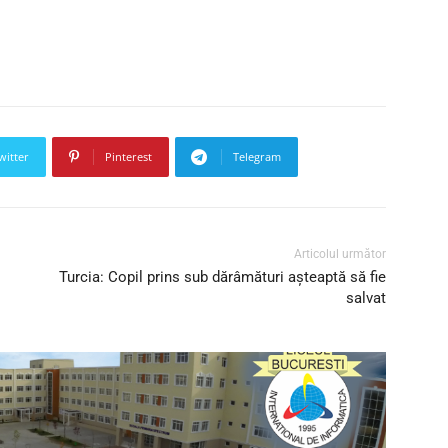
witter
Pinterest
Telegram
Articolul următor
Turcia: Copil prins sub dărâmături așteaptă să fie
salvat