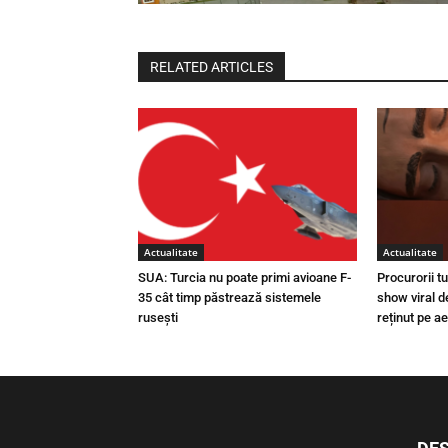
RELATED ARTICLES
Actualitate
Actualitate
SUA: Turcia nu poate primi avioane F-
Procurorii t
35 cât timp păstrează sistemele
show viral d
rusești
reținut pe a