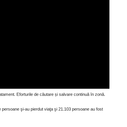
ratament. Eforturile de căutare și salvare continuă în zonă.
e persoane şi-au pierdut viaţa şi 21.103 persoane au fost