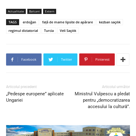
Actualitate
Balcani
Extern
TAGS
erdoğan
faţă de mame lipsite de apărare
kezban saçılık
regimul dictatorial
Turcia
Veli Saçılık
Facebook
Twitter
Pinterest
Articolul precedent
Articolul următor
„Pedespe europene” aplicate
Ministrul Vulpescu a pledat
Ungariei
pentru „democratizarea
accesului la cultură”.