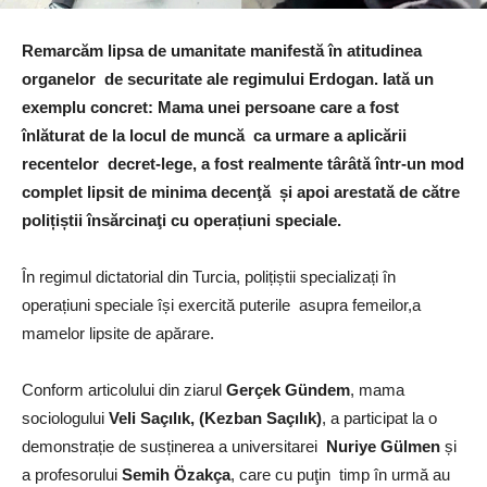
Remarcăm lipsa de umanitate manifestă în atitudinea
organelor de securitate ale regimului Erdogan. Iată un
exemplu concret: Mama unei persoane care a fost
înlăturat de la locul de muncă ca urmare a aplicării
recentelor decret-lege, a fost realmente târâtă într-un mod
complet lipsit de minima decenţă și apoi arestată de către
polițiștii însărcinaţi cu operațiuni speciale.
În regimul dictatorial din Turcia, polițiștii specializați în
operațiuni speciale își exercită puterile asupra femeilor,a
mamelor lipsite de apărare.
Conform articolului din ziarul
Gerçek Gündem
, mama
sociologului
Veli
Saçılık, (
Kezban Saçılık)
, a participat la o
demonstrație de susținerea a universitarei
Nuriye Gülmen
și
a profesorului
Semih Özakça
, care cu puţin timp în urmă au