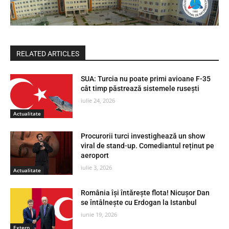
RELATED ARTICLES
SUA: Turcia nu poate primi avioane F-35
cât timp păstrează sistemele rusești
iulie 24, 2026
Actualitate
Procurorii turci investighează un show
viral de stand-up. Comediantul reținut pe
aeroport
iulie 3, 2026
Actualitate
România își întărește flota! Nicușor Dan
se întâlnește cu Erdogan la Istanbul
iunie 19, 2026
Extern